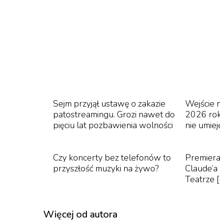
We Two Boys T
Sejm przyjął ustawę o zakazie
Wejście 
Na początku lat sześćdziesiątych Hoc
patostreamingu. Grozi nawet do
2026 rok
pop-artową estetykę z osobistą ikon
pięciu lat pozbawienia wolności
nie umiej
Boy wprost i bez przeprosin dotykał
była ona w Wielkiej Brytanii społec
Czy koncerty bez telefonów to
Premiera
przyszłość muzyki na żywo?
Claude’
Tytuł pochodzi z wiersza Walta Whit
Teatrze
nagłówka Two Boys Cling to Cliff All 
Hockneya wokalistą Cliffem Richarde
Więcej od autora