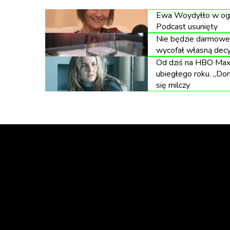
„Chciałem propagować coś, co nie b
homoseksualność. Czułem, że to nale
Ewa Woydyłło w ogni
Podcast usunięty
Nie będzie darmowej
wycofał własną decy
Od dziś na HBO Max 
ubiegłego roku. „Dom
się milczy