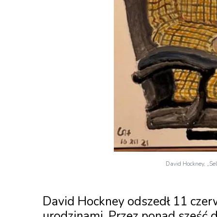
David Hockney, „Sel
David Hockney odszedł 11 czerw
urodzinami. Przez ponad sześć de