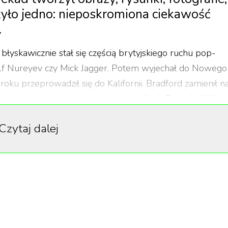
ączyło jedno: nieposkromiona ciekawość
.
łyskawicznie stał się częścią brytyjskiego ruchu pop-
udolf Nureyev czy Mick Jagger. Potem wyjechał do Nowego
roku przeprowadził się do Kalifornii. Bradford zamienił n
botniczej i słoneczne baseny przy willach Beverly Hills –
Czytaj dalej
iPadzie, które przyciągnęły do jego twórczości nowe,
gdy ktoś pytał, czy to „prawdziwe” malarstwo. Odpowiad
ty z tuby, czy z ekranu dotykowego. Miał osiemdziesiąt
em, z tym, jak działa ludzkie oko.
ia.
Poniżej sześć prac, które definiują, jak widział świat