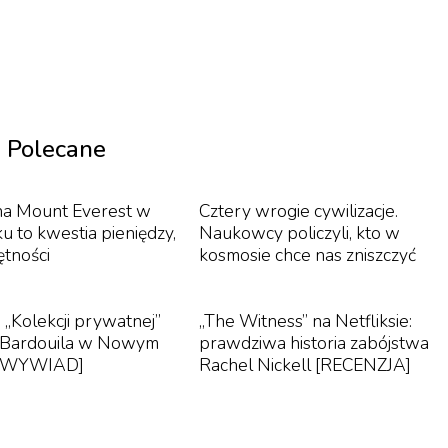
1
/
6
Polecane
ogether Clinging (1961)
na Mount Everest w
Cztery wrogie cywilizacje.
kney stworzył prace, które z zuchwałością łączyły
u to kwestia pieniędzy,
Naukowcy policzyli, kto w
ografią – We Two Boys Together Clinging i Doll
ętności
kosmosie chce nas zniszczyć
y tematyki homoseksualnej miłości w czasie, gdy
znym tabu i prawną kwestią sporną.
 „Kolekcji prywatnej”
„The Witness” na Netfliksie:
a Bardouila w Nowym
prawdziwa historia zabójstwa
mana, ale obraz odwołuje się też do prasowego
 [WYWIAD]
Rachel Nickell [RECENZJA]
Night, który był ukrytą aluzją do fascynacji
m. Sam Hockney mówił o tej serii wprost: