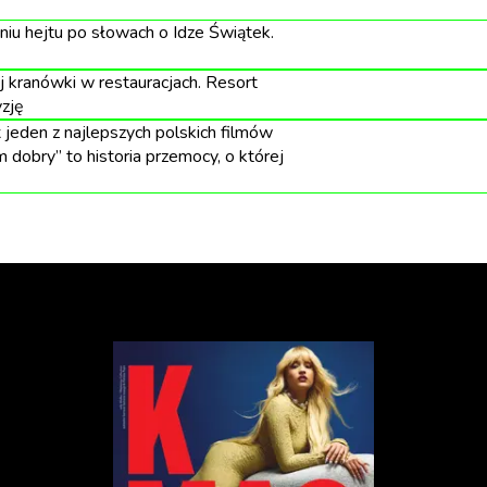
yło propagowane, szczególnie wśród studentów –
ży zrobić”.
u hejtu po słowach o Idze Świątek.
 kranówki w restauracjach. Resort
zję
jeden z najlepszych polskich filmów
 dobry” to historia przemocy, o której