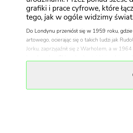
grafiki i prace cyfrowe, które ł
tego, jak w ogóle widzimy świat
Do Londynu przeniósł się w 1959 roku, gdzie b
artowego, ocierając się o takich ludzi jak R
Jorku, zaprzyjaźnił się z Warholem, a w 1964 
Los Angeles. Chłopak z brytyjskiej rodziny ro
zestawienie nigdy nie przestało go napędzać.
W ostatnich latach Hockney tworzył prace na 
młodsze pokolenia odbiorców. Śmieszyło go, 
że pigment to pigment, nieważne czy wyciśnię
osiem lat i wciąż się kłócił z fotografią, z czas
Hockney pozostawił po sobie sposób patrzen