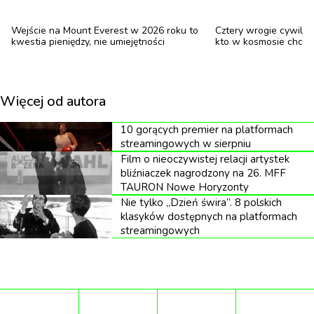
W katalogu czynów objętych nowymi przepisami
Wejście na Mount Everest w 2026 roku to
Cztery wrogie cywiliza
znalazły się między innymi poważne przestępstwa
kwestia pieniędzy, nie umiejętności
kto w kosmosie chce n
przeciwko życiu i zdrowiu, wolności, wolności
seksualnej, rodzinie i opiece, a także czyny
Więcej od autora
popełnione z użyciem przemocy. Ustawa obejmuje
również materiały prezentujące naruszenie
10 gorących premier na platformach
nietykalności cielesnej prowadzące do upokorzenia
streamingowych w sierpniu
Film o nieoczywistej relacji artystek
lub poniżenia innej osoby oraz nielegalne działania
bliźniaczek nagrodzony na 26. MFF
związane z organizacją gier hazardowych.
TAURON Nowe Horyzonty
Nie tylko „Dzień świra”. 8 polskich
Jednocześnie ustawodawca przewidział wyjątki.
klasyków dostępnych na platformach
Przestępstwem nie będą działania podejmowane w
streamingowych
ramach działalności artystycznej, edukacyjnej,
prasowej, naukowej ani prowadzone w celu
ochrony interesu publicznego.