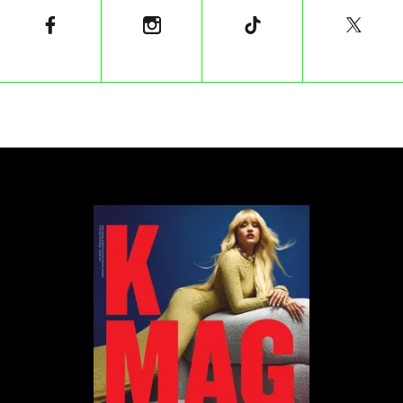
Niepokojąca skala
Patostreaming to zjawisko polegające na
nagrywaniu, publikowaniu lub transmitowaniu na
żywo materiałów zawierających treści wulgarne,
brutalne, obsceniczne lub szokujące. Sama nazwa
powstała z połączenia słów „patologia” i „stream”.
Zjawisko od lat budzi kontrowersje i jest uznawane
za szkodliwe społecznie, zwłaszcza dla młodych
odbiorców. Skala problemu pozostaje znacząca. Z
raportu „Nastolatki” przygotowanego przez
Naukową i Akademicką Sieć Komputerową –
Państwowy Instytut Badawczy wynika, że w 2024
roku patostreamy oglądało 22 proc. uczniów
starszych klas szkół podstawowych i