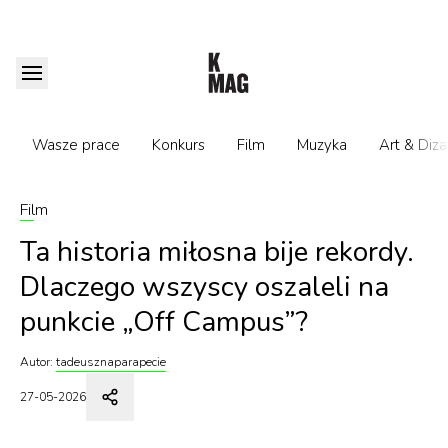
Wasze prace
Konkurs
Film
Muzyka
Art & Diza
Film
Ta historia miłosna bije rekordy.
Dlaczego wszyscy oszaleli na
punkcie „Off Campus”?
Autor:
tadeusznaparapecie
27-05-2026