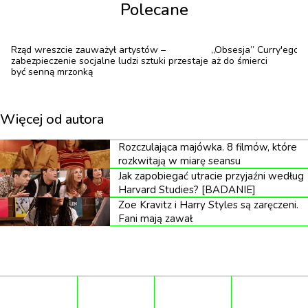
Polecane
znajomo? Oczywiście.
Współczesny romans nie żyje już zaskoczeniem. Żyje
Rząd wreszcie zauważył artystów –
„Obsesja” Curry'ego Ba
napięciem. Oparty na bestsellerowej serii książek
zabezpieczenie socjalne ludzi sztuki przestaje
aż do śmierci
być senną mrzonką
Elle Kennedy serial, w ciągu zaledwie dwunastu dni
od premiery zebrał 36 milionów widzów na całym
Więcej od autora
świecie, stając się trzecim najchętniej oglądanym
debiutem w historii Prime Video (wyprzedziły go
Rozczulająca majówka. 8 filmów, które
jedynie „Władca Pierścieni: Pierścienie Władzy” i
rozkwitają w miarę seansu
Jak zapobiegać utracie przyjaźni według
„Fallout)”.
Harvard Studies? [BADANIE]
Zoe Kravitz i Harry Styles są zaręczeni.
Co więcej, wśród kobiet w wieku 18–34 lat to
Fani mają zawał
absolutny rekord platformy. „Off Campus” od
początku buduje relację Hannah i Garretta jak
emocjonalną grę. Ich historia zaczyna się od
przypadkowego zderzenia — nie był to żaden