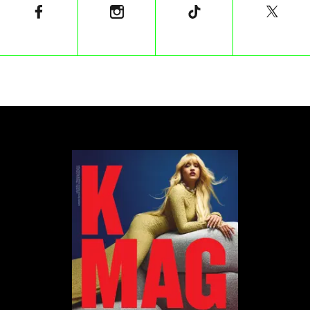
meet-cute, tylko dwie łodzie mijające się po zmroku.
Właściwa akcja rusza wraz z układem: ona pomoże
mu zdać filozofię, on pomoże jej wzbudzić zazdrość
u kogoś, na kim naprawdę jej zależy. „Fake dating”,
jeden z najbardziej zużytych motywów
romantycznych ostatnich lat, tutaj znowu działa.
Serial doskonale rozumie, czego widz chce od takich
historii. Nie chodzi o pytanie: czy oni będą razem?
Chodzi o pytanie: kiedy w końcu przestaną udawać,
że to tylko układ?
To miłość, którą Internet uwielbia
romantyzować
„Off Campus” bardzo świadomie buduje relację pod
estetykę współczesnych mediów