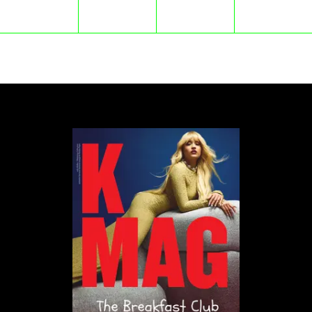
szkicowników Katsushiki Hokusaia; w 1901 roku
opublikował w Paryżu esej pod tym samym
tytułem. Swoje krakowskie mieszkanie przy ulicy
Świętego Jana urządził jak prywatne muzeum sztuki
Dalekiego Wschodu i Europy.
To z tej kolekcji Pankiewicz wypożyczył rekwizyty do
„Japonki”: czerwone kimono z białymi motywami
lotosowymi, obi z ciemnoniebieskiego jedwabiu z
haftowanym smokiem, parawan, kakemono, stolik z
laki i brązowy dzban. Wszystkie te przedmioty dziś
znajdują się w zbiorach Muzeum Narodowego w
Krakowie.
Japonizm, czyli wirus estetyczny
W połowie XIX wieku Japonia otworzyła swoje