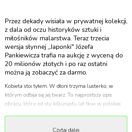
Przez dekady wisiała w prywatnej kolekcji,
z dala od oczu historyków sztuki i
miłośników malarstwa. Teraz trzecia
wersja słynnej „Japonki" Józefa
Pankiewicza trafia na aukcję z wyceną do
20 milionów złotych i po raz ostatni
można ją zobaczyć za darmo.
Kobieta stoi tyłem. W dłoni trzyma lusterko, w
którym odbija się jej twarz. To najprostszy opis
obrazu, który od stu kilkunastu lat tkwi w polskiej
świadomości artystycznej jak znak wodny,
niewidoczny pod powierzchnią, ale decydujący o
Czytaj dalej
tym, co widać. „Japonka” Józefa Pankiewicza