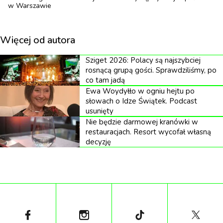
dekady spoczywała w prywatnych zbiorach,
w Warszawie
niewystawiana, niekomentowana, praktycznie
nieobecna w obiegu.
Więcej od autora
I właśnie tę trzecią można teraz zobaczyć przy
Sziget 2026: Polacy są najszybciej
Pięknej 1A w Warszawie bezpłatnie, do 18 czerwca,
rosnącą grupą gości. Sprawdziliśmy, po
co tam jadą
zanim trafi na czerwcową aukcję DESA Unicum z
Ewa Woydyłło w ogniu hejtu po
estymacją 12–20 mln złotych.
słowach o Idze Świątek. Podcast
usunięty
Nie będzie darmowej kranówki w
Człowiek, który przywiózł Japonię do
restauracjach. Resort wycofał własną
Krakowa
decyzję
Bez Feliksa Jasieńskiego nie ma „Japonki”. Jasieński
był głównym wektorem japonizmu w polskiej
sztuce przełomu wieków. Jego pseudonim
„Manggha” pochodzi od tytułu słynnych