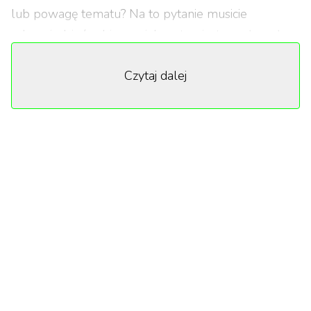
lub powagę tematu? Na to pytanie musicie
odpowiedzieć sobie sami. Ja natomiast uważam, że
coraz częściej jej sens, rodzi się z miejsca, gdzie trafia
Czytaj dalej
nasze spojrzenie.