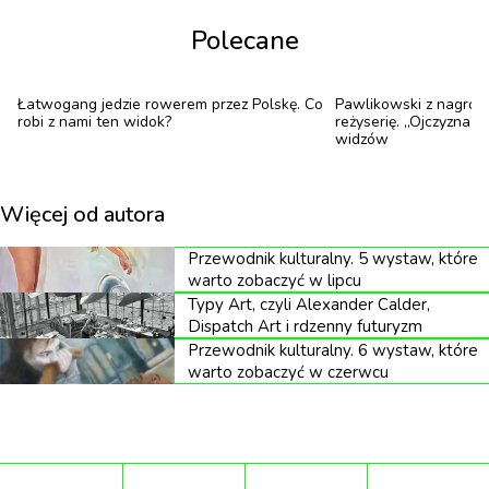
Polecane
Arkadiusz Szwed „Eggsplosion”
Eggsplosion Arkadiusza Szweda jest właśnie
Łatwogang jedzie rowerem przez Polskę. Co
Pawlikowski z nagrod
robi z nami ten widok?
reżyserię. „Ojczyzna” z
takową zmianą perspektywy. Z pozoru lekki,
widzów
absurdalny, a jednocześnie zaskakująco
konsekwentny. Wszystko zaczęło się spontanicznie,
Więcej od autora
podczas pandemii, od zabawy i ciekawości. Jajko
Przewodnik kulturalny. 5 wystaw, które
stało się bohaterem serii obserwacji. Pękało,
warto zobaczyć w lipcu
wybrzuszało się, rozrywało pod wpływem
Typy Art, czyli Alexander Calder,
Dispatch Art i rdzenny futuryzm
temperatury, ciśnienia i przypadku. Z czasem z tych
Przewodnik kulturalny. 6 wystaw, które
drobnych eksplozji powstał osobliwy szkicownik,
warto zobaczyć w czerwcu
wizualne archiwum form i deformacji.