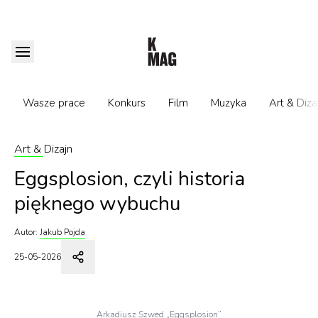
Wasze prace
Konkurs
Film
Muzyka
Art & Diza
Art & Dizajn
Eggsplosion, czyli historia
pięknego wybuchu
Autor:
Jakub Pojda
25-05-2026
Arkadiusz Szwed „Eggsplosion”