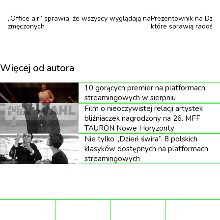
Nadmiar uwagi i bliskości może sprawić, że granice
zaczynają się zacierać, a relacja staje się
„Office air” sprawia, że wszyscy wyglądają na
Prezentownik na Dzie
zmęczonych
które sprawią radość
nierównowagą emocjonalną. To właśnie dlatego
zjawisko to coraz częściej opisuje się jako element
toksycznych lub manipulacyjnych wzorców
Więcej od autora
relacyjnych. Co istotne, choć najczęściej mówi się o
10 gorących premier na platformach
nim w kontekście związków romantycznych,
streamingowych w sierpniu
podobne mechanizmy mogą pojawiać się także w
Film o nieoczywistej relacji artystek
bliźniaczek nagrodzony na 26. MFF
innych typach relacji – w tym w przyjaźni.
TAURON Nowe Horyzonty
Nie tylko „Dzień świra”. 8 polskich
Szybciej nie znaczy lepiej
klasyków dostępnych na platformach
streamingowych
Tempo współczesnych przyjaźni znacznie
przyspieszyło. Dzięki mediom społecznościowym i
nieustannemu kontaktowi online można mieć
poczucie wyjątkowej bliskości już po kilku dniach