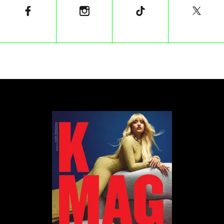
znajomości. Paradoksalnie jednak równie szybko
wiele takich relacji się kończy. Intensywność
zastępuje stopniowe budowanie więzi, a gdy opada
pierwszy emocjonalny entuzjazm, pojawia się utrata
zainteresowania. To właśnie dlatego friend bombing
bywa tak podstępny.
W przeciwieństwie do relacji romantycznych, w
przyjaźniach szybkie budowanie bliskości jest
społecznie bardziej akceptowane. Łatwiej więc
przeoczyć moment, w którym relacja zaczyna
przekraczać zdrowe granice. Nie zawsze musi
chodzić o świadomą manipulację. Czasami źródłem
takiego zachowania jest lęk przed odrzuceniem,
samotność albo trudność w budowaniu stabilnych