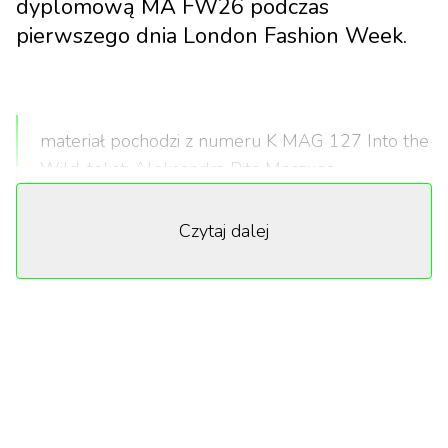
dyplomową MA FW26 podczas
pierwszego dnia London Fashion Week.
materiał pochodzi z numeru K MAG 127 Into the
Wild, tekst: Aleksandra Rita Maczuga
Czytaj dalej
Luksus – kontrola czy jej świadoma utrata?
Haute couture to najwyższa forma krawiectwa,
system oparty na ręcznej pracy i absolutnej precyzji,
który przez dekady definiował luksus jako perfekcję.
Dziś jednak ta definicja zaczyna się zmieniać. Pola
Wiślicz, młoda polska projektantka, która