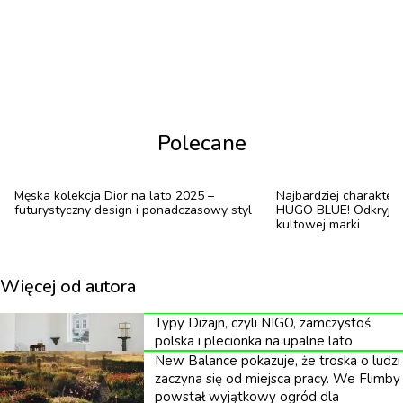
zaprezentowała swoją kolekcję dyplomową MA
FW26 podczas pierwszego dnia London Fashion
Week, w ramach pokazu Central Saint Martins,
podkreśla, że luksus nie polega już na kontroli, ale
na jej świadomej utracie. „Proces nigdy nie jest
idealny i to jest w nim najciekawsze”, mówi
Polecane
projektantka. Jej podejście do krawiectwa opiera się
na intuicji: ręcznych haftach, które eksponują swoją
Męska kolekcja Dior na lato 2025 –
Najbardziej charaktern
futurystyczny design i ponadczasowy styl
HUGO BLUE! Odkryjcie
niedoskonałość. Widać, że ubranie zostało
kultowej marki
wykonane przez człowieka, że niesie ślad pracy,
czasu i decyzji podejmowanych w trakcie tworzenia.
Więcej od autora
„Ważne jest dla mnie tworzenie projektów, których
nie da się odtworzyć, każdy element kolekcji staje się
Typy Dizajn, czyli NIGO, zamczystoś
polska i plecionka na upalne lato
wtedy unikatem niosącym wyjątkowość”. Haute
New Balance pokazuje, że troska o ludzi
couture okazuje się być jedną z najbardziej
zaczyna się od miejsca pracy. We Flimby
powstał wyjątkowy ogród dla