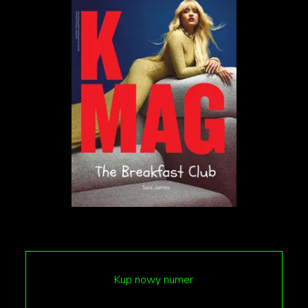
płacić za proces, a nie tylko za efekt?
fot. Kaiwei Duan, modelka Seham Aar
Kto naprawdę jest muzą?
Kup nowy numer
Zaczyna się od dzikości, impulsu, obsesji, która szuka