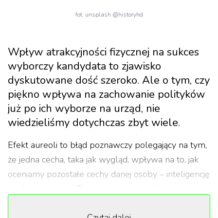
fot. unsplash @historyhd
Wpływ atrakcyjności fizycznej na sukces
wyborczy kandydata to zjawisko
dyskutowane dość szeroko. Ale o tym, czy
piękno wpływa na zachowanie polityków
już po ich wyborze na urząd, nie
wiedzieliśmy dotychczas zbyt wiele.
Efekt aureoli to błąd poznawczy polegający na tym,
że jedna cecha, taka jak wygląd, wpływa na to, jak
oceniamy pozostałe cechy danej osoby – inteligencję
czy kompetencje. To on jest odpowiedzialny za
widoczny w wielu dziedzinach życia „pretty
Czytaj dalej