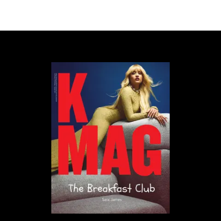
sugerować faworyzowanie interesów konkretnego
sektora.
Kluczowy jest jednak przejrzysty system
Opublikowane w tym roku badania bazują na
systemie szwajcarskim, który opiera się na wysokim
stopniu przejrzystości instytucjonalnej oraz częstych
referendach, których wyniki są prawnie wiążące.
Najciekawszym elementem jest to, że zarówno
parlamentarzyści, jak i obywatele głosują nad
identycznie sformułowanymi postulatami, co
pozwala na bezpośrednie porównanie decyzji
polityków z preferencjami ich wyborców.
Szwajcarskie prawo nakłada też na