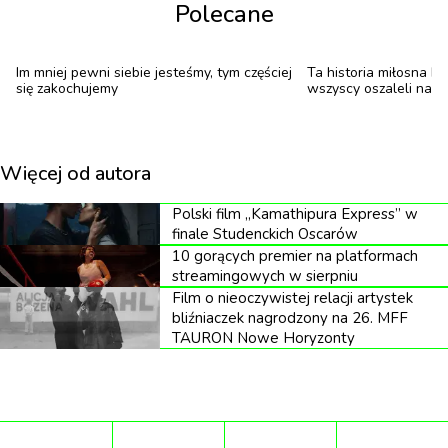
Polecane
w formule omakase, gdzie goście oddają wybór dań
w ręce szefa kuchni. Inspektorzy zachwycili się
najwyższej jakości składnikami, takimi jak przegrzebki
Im mniej pewni siebie jesteśmy, tym częściej
Ta historia miłosna bi
się zakochujemy
wszyscy oszaleli na 
z Hokkaido czy hiszpański tuńczyk, a także
perfekcyjną techniką i precyzją zespołu
prowadzonego przez Alona Thana.
Więcej od autora
We Wrocławiu gwiazdkę zdobyła restauracja BABA
Polski film „Kamathipura Express” w
prowadzona przez Beatę Śniechowską, która została
finale Studenckich Oscarów
10 gorących premier na platformach
pierwszą Polką wyróżnioną tym prestiżowym
streamingowych w sierpniu
tytułem. Bistro słynie z nowoczesnych interpretacji
Film o nieoczywistej relacji artystek
bliźniaczek nagrodzony na 26. MFF
klasycznej kuchni polskiej, a szczególne uznanie
TAURON Nowe Horyzonty
zdobyły autorskie pierogi oraz pierś z kaczki
inspirowana pięcioma polskimi smakami.
Drugim nowym gwiazdkowym miejscem we