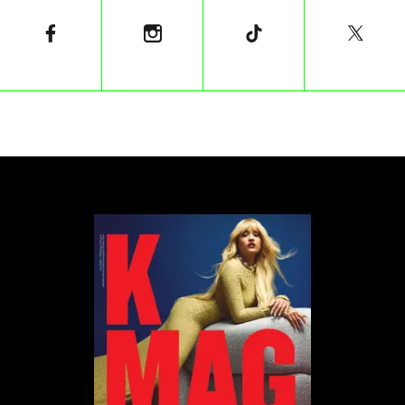
Wrocławiu jest Most – kameralna restauracja
specjalizująca się w menu degustacyjnych. Jury
doceniło kreatywne połączenia najwyższej jakości
składników i dopracowane kompozycje smakowe.
Szczególne wrażenie zrobiły dania bazujące na
warzywach i sezonowych produktach, podanych w
niezwykle eleganckiej formie.
Ostatnią z nowych restauracji wyróżnionych
gwiazdką Michelin został Steampunk w Pszczynie.
To pierwszy gwiazdkowy lokal w regionach
dodanych do przewodnika w tym roku. Restauracja
mieści się na ósmym piętrze dawnej wieży ciśnień i
zachwyca nie tylko steampunkowym wystrojem, ale
przede wszystkim dopracowaną kuchnią szefa
Ziemowita Owczarza.