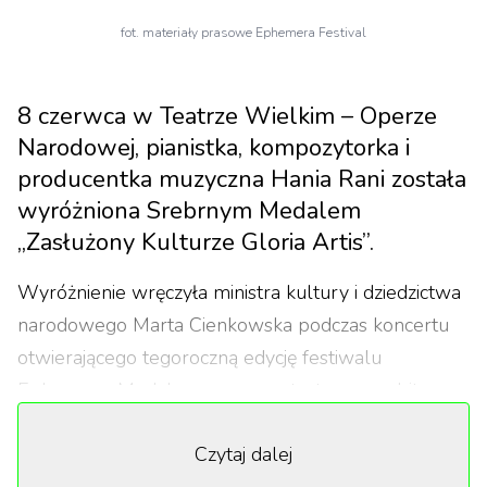
fot. materiały prasowe Ephemera Festival
8 czerwca w Teatrze Wielkim – Operze
Narodowej, pianistka, kompozytorka i
producentka muzyczna Hania Rani została
wyróżniona Srebrnym Medalem
„Zasłużony Kulturze Gloria Artis”.
Wyróżnienie wręczyła ministra kultury i dziedzictwa
narodowego Marta Cienkowska podczas koncertu
otwierającego tegoroczną edycję festiwalu
Ephemera. Medal przyznano artystce za wybitne
osiągnięcia twórcze oraz wkład w promocję polskiej
Czytaj dalej
kultury na arenie międzynarodowej.