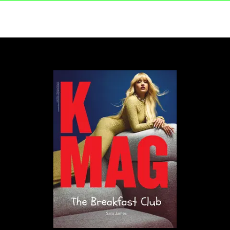
Artystka nieustannie poszerza zakres swojej
działalności, rozwijając zarówno solowe projekty
fortepianowe, jak i bardziej eksperymentalne
przedsięwzięcia tworzone pod pseudonimem
Chilling Bambino. W jej dorobku znajdują się także
współprace z uznanymi twórcami, takimi jak Ólafur
Arnalds czy Valentina Magaletti. W 2025 roku
zaprezentowała premierowo swój pierwszy koncert
fortepianowy „Non Fiction”, którego debiut miał
miejsce w londyńskim Barbican Centre. Rok 2026
przyniósł jej kolejne prestiżowe wyróżnienie –
Europejską Nagrodę Filmową dla najlepszej
kompozytorki za ścieżkę dźwiękową do filmu
„Wartość sentymentalna”.