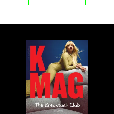
To kolejne prestiżowe wyróżnienie w dorobku Hani
Rani. Artystka ma na swoim koncie między cztery
Fryderyki, Paszport Polityki czy nagrodę na
Festiwalu Polskich Filmów Fabularnych w Gdyni za