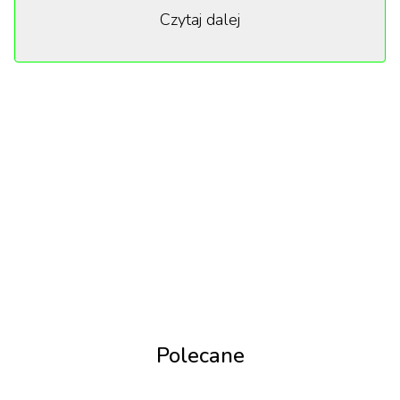
Czytaj dalej
triumfowała Hania Rani.
„Wartość sentymentalna” była jednym z
największych zwycięzców tegorocznej gali. Produkcja
zdobyła łącznie sześć nagród, w tym za najlepszy
film, reżyserię, scenariusz oraz role aktorskie, a
także za muzykę filmową autorstwa polskiej
kompozytorki. W polskich kinach film pojawi się 27
lutego.
Polecane