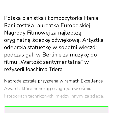
Polska pianistka i kompozytorka Hania
Rani została laureatką Europejskiej
Nagrody Filmowej za najlepszą
oryginalną ścieżkę dźwiękową. Artystka
odebrała statuetkę w sobotni wieczór
podczas gali w Berlinie za muzykę do
filmu „Wartość sentymentalna” w
reżyserii Joachima Triera.
Nagroda została przyznana w ramach Excellence
Awards, które honorują osiągnięcia w ośmiu
kategoriach technicznych, między innymi za zdjęcia,
scenografię, montaż, dźwięk, efekty wizualne oraz
muzykę filmową. Właśnie w tej ostatniej kategorii