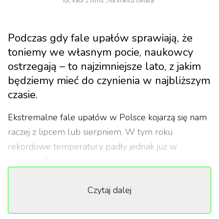
fot. kadr z filmu „Na krańcu świata”
Podczas gdy fale upałów sprawiają, że
toniemy we własnym pocie, naukowcy
ostrzegają – to najzimniejsze lato, z jakim
będziemy mieć do czynienia w najbliższym
czasie.
Ekstremalne fale upałów w Polsce kojarzą się nam
raczej z lipcem lub sierpniem. W tym roku
rekordowe temperatury padły jednak już w
czerwcu. Przynajmniej tak zdawałby się sugerować
zdrowy rozsądek – 40°C nie brzmi bowiem jak
Czytaj dalej
temperatura, która powinna występować w
środkowej Europie.