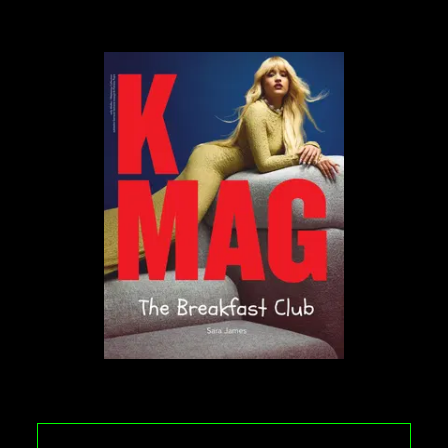
absorbują i oddają ciepło zupełnie inaczej niż
roślinność.
Właśnie z tego względu tak ważne są przestrzenie
zielone w miastach. Choć ograniczone, przełamują
wielkie cieplarniane lustro, jakim stają się miejskie
ulice. Temperatura nie determinuje bowiem tylko
naszego komfortu. Rekordowe numerki na
termometrze obniżają jakość snu, prowadzą do
wyższego zużycia energii na klimatyzatory czy
wiatraki, a także sprzyjają powstawaniu smogu
fotochemicznego, obniżając jakość powietrza.
Co wy na to, denialiści klimatyczni?
Badając temperaturę
na przestrzeni lat, nie da się