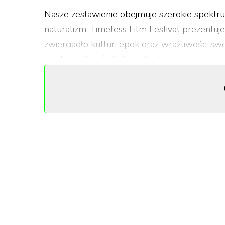
Nasze zestawienie obejmuje szerokie spektru
naturalizm. Timeless Film Festival prezentuj
zwierciadło kultur, epok oraz wrażliwości s
zwykli podążać utartymi ścieżkami – wybierali
szczególnie wartościowe.
„Głębok
Dario Argento to być może najbardzie
ów
giallo
? To odmiana włoskiego kina
charakteryzująca się stylistyczną pr