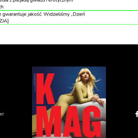
dia z plejadą gwiazd i erotycznym
ch
 gwarantuje jakość. Widzieliśmy „Dzień
ZJA]
er