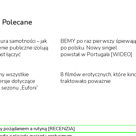
ka czerwień”, uznawana za jeden z wzorcowych
ordowanej telepatce i poszukiwaniu sprawcy staje
Polecane
jącym kawałkiem brawurowego kina, pełnego gore i
ura samotności – jak
BEMY po raz pierwszy śpiewaj
nie publiczne izolują
po polsku. Nowy singiel
st łączyć
powstał w Portugalii [WIDEO]
my wszystkie
8 filmów erotycznych, które kin
rsje dotyczące
traktowało poważnie
 sezonu „Euforii”
zy pożądaniem a rutyną [RECENZJA]