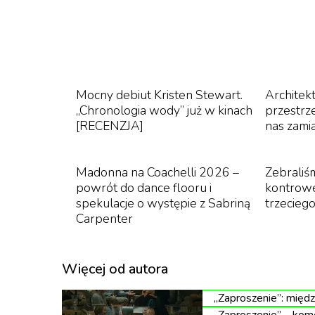
przemocą. Właśnie taka jest „Głębo
przykładów gatunku. Opowieść o zam
się tu estetyczną ucztą i elektryzu
fałszywych tropów.
Mocny debiut Kristen Stewart.
Architekt
„Chronologia wody” już w kinach
przestrze
[RECENZJA]
nas zamia
Madonna na Coachelli 2026 –
Zebraliś
powrót do dance flooru i
kontrowe
spekulacje o występie z Sabriną
trzeciego
Carpenter
Więcej od autora
„Zaproszenie”: międ