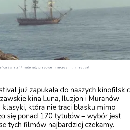
krańcu świata” / materiały prasowe Timeless Film Festival
tival już zapukała do naszych kinofilski
zawskie kina Luna, Iluzjon i Muranów
klasyki, która nie traci blasku mimo
o się ponad 170 tytułów – wybór jest
se tych filmów najbardziej czekamy.