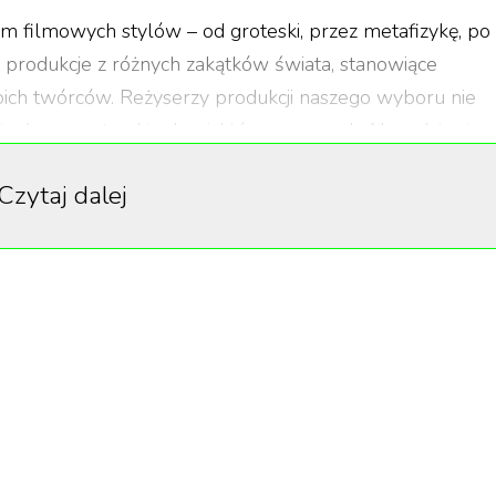
m filmowych stylów – od groteski, przez metafizykę, po
e produkcje z różnych zakątków świata, stanowiące
woich twórców. Reżyserzy produkcji naszego wyboru nie
 własne, autorskie drogi, które w czasach AI wydają się
Czytaj dalej
1
/
10
a czerwień” (1975)
j ikoniczny twórca giallo – ale czym właściwie jest
 grozy, popularna głównie w latach 70. i 80.,
zesadą, hipnotyzującą krzykliwością oraz barokową