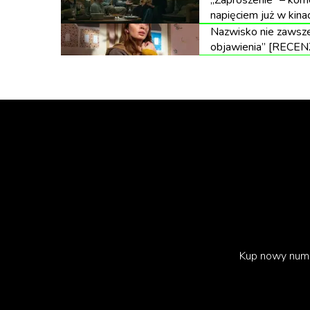
„Zaproszenie” – kome
napięciem już w kina
Nazwisko nie zawsze
objawienia” [RECEN
Kup nowy num