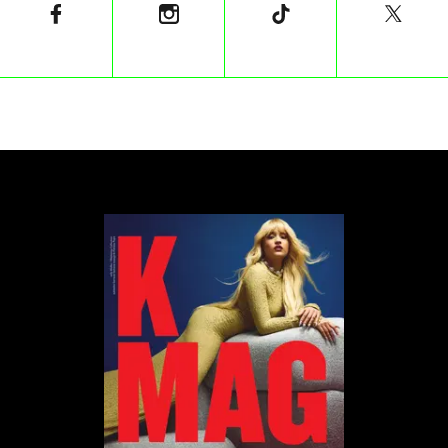
zabezpieczeń. Ich historię opowiada dokument
Netflixa „Skywalkers: A Love Story” z 2024 roku
ukazujący kulisy nie tylko ich ekstremalnej pasji, ale i
związku.
Para zdobyła także popularność dzięki udziałowi w
widowiskowej kampanii marki Diesel, w której
wykonywali spektakularne akrobacje na
wysokościach, tylko potwierdzając swoją reputację
jednych z najbardziej ekstremalnych wspinaczy
miejskich.