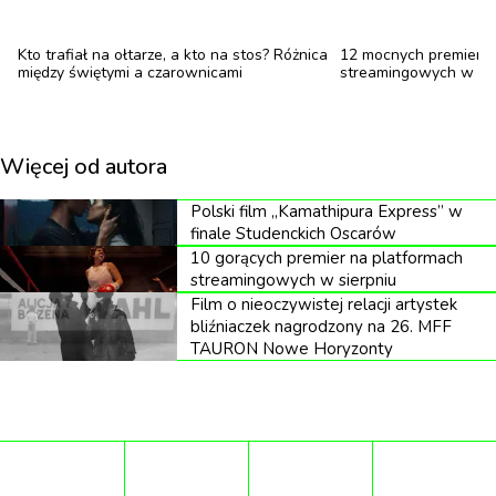
przedostali się z dostępnego dla zwiedzających 102.
piętra na poziom techniczny.
Kto trafiał na ołtarze, a kto na stos? Różnica
12 mocnych premier n
między świętymi a czarownicami
streamingowych w li
Rzecznik Empire State Building zapewnił, że
incydent nie stanowił zagrożenia dla najemców ani
osób odwiedzających tarasy widokowe.
Więcej od autora
Jednocześnie humorystycznie przypomniał, że taras
Polski film „Kamathipura Express” w
widokowy budynku jest miejscem, w którym można
finale Studenckich Oscarów
zorganizować oświadczyny bez narażania życia.
10 gorących premier na platformach
streamingowych w sierpniu
Film o nieoczywistej relacji artystek
Znani z ekstremalnych wspinaczek
bliźniaczek nagrodzony na 26. MFF
TAURON Nowe Horyzonty
Dla Angeliny Nikolau i Ivana Beerkusa podobne
wyczyny nie są niczym nowym. Od lat należą do
najbardziej rozpoznawalnych rooftopperów na
świecie, zdobywając dachy i wieżowce bez