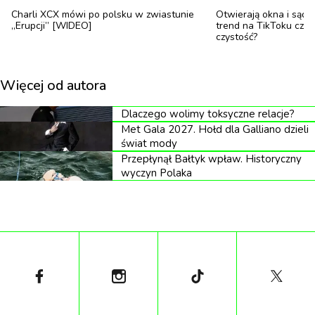
Charli XCX mówi po polsku w zwiastunie
Otwierają okna i sądzą
„Erupcji” [WIDEO]
trend na TikToku czy
Branża pirotechniczna od razu podniosła lament.
czystość?
Zakazanie całego przekroju produktów może
oznaczać likwidację branży, falę zwolnień i
Więcej od autora
powstanie szarej strefy. Mimo to poprawka została
przegłosowana.
Dlaczego wolimy toksyczne relacje?
Met Gala 2027. Hołd dla Galliano dzieli
Zakaz obowiązuje jednak tylko osoby fizyczne –
świat mody
Przepłynął Bałtyk wpław. Historyczny
przedsiębiorcy i jednostki naukowe dalej będą mogły
wyczyn Polaka
wykorzystywać środki pirotechniczne. Dzięki takiemu
ograniczeniu branża nie upadnie zupełnie, ludzie
dalej będą mogli oglądać pokazy sztucznych ogni, a
środowisko i zwierzęta odczują znaczną poprawę.
Robert Nowak z fundacji Pozytywne Emocje
zaznaczył jednak, że wyroby pirotechniczne