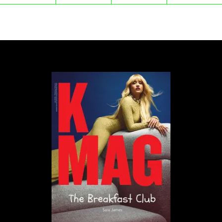
przeznaczone do użytku profesjonalnego stanowią
tylko 5% obrotu branży.
Sztuczne ognie, realne szkody
Powodów, by ograniczyć użycie fajerwerków,
szczególnie w sylwestra, jest cała masa. Po
pierwsze – zanieczyszczenia. W zimie zazwyczaj są
wysokie, w sylwestra, gdy jest najwięcej wystrzałów,
stężenia PM2.5 mogą być nawet o 30-60% wyższe
niż w inne dni.
Toksyczne pozostałości, w tym związki metali
ciężkich nadające kolor rozbłyskom, trafiają do
powietrza i mieszają się z wodami opadowymi,
zanieczyszczając w rezultacie glebę i wodę.