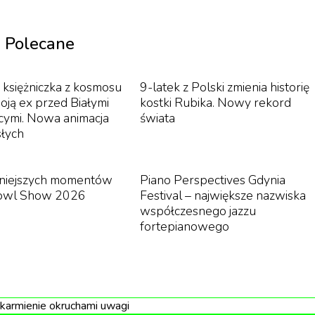
Polecane
a księżniczka z kosmosu
9-latek z Polski zmienia historię
oją ex przed Białymi
kostki Rubika. Nowy rekord
ymi. Nowa animacja
świata
słych
cniejszych momentów
Piano Perspectives Gdynia
owl Show 2026
Festival – największe nazwiska
współczesnego jazzu
fortepianowego
 karmienie okruchami uwagi
Hover to play