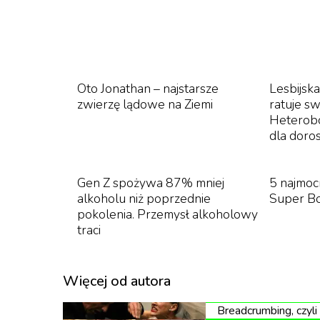
Oto Jonathan – najstarsze
Lesbijsk
zwierzę lądowe na Ziemi
ratuje sw
Heterobc
dla doro
Gen Z spożywa 87% mniej
5 najmo
alkoholu niż poprzednie
Super B
pokolenia. Przemysł alkoholowy
traci
Więcej od autora
Breadcrumbing, czyli