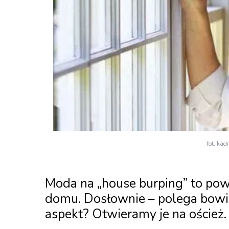
fot. kad
Moda na „house burping” to po
domu. Dosłownie – polega bowi
aspekt? Otwieramy je na oścież.