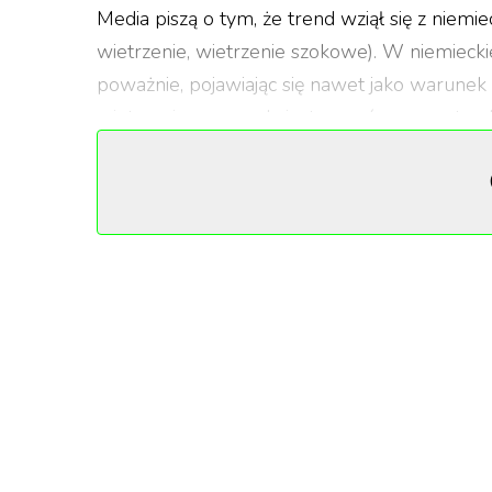
Media piszą o tym, że trend wziął się z niemi
wietrzenie, wietrzenie szokowe). W niemieck
poważnie, pojawiając się nawet jako warunek
wietrzenie naprawdę jest czymś, z czego trze
TikTok