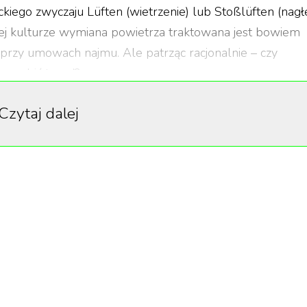
eckiego zwyczaju Lüften (wietrzenie) lub Stoßlüften (nagł
iej kulturze wymiana powietrza traktowana jest bowiem
 przy umowach najmu. Ale patrząc racjonalnie – czy
ba robić trend?
Czytaj dalej