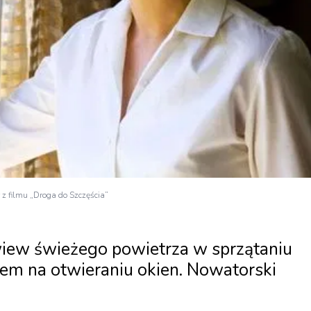
r z filmu „Droga do Szczęścia”
wiew świeżego powietrza w sprzątaniu
em na otwieraniu okien. Nowatorski