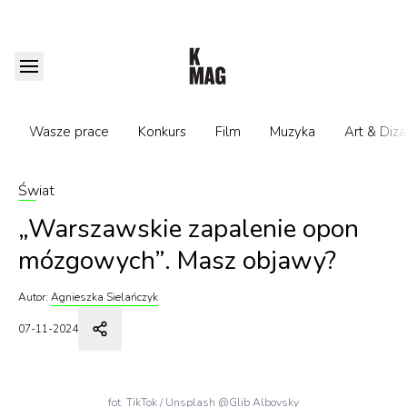
Wasze prace
Konkurs
Film
Muzyka
Art & Diza
Świat
„Warszawskie zapalenie opon
mózgowych”. Masz objawy?
Autor:
Agnieszka Sielańczyk
07-11-2024
fot. TikTok / Unsplash @Glib Albovsky