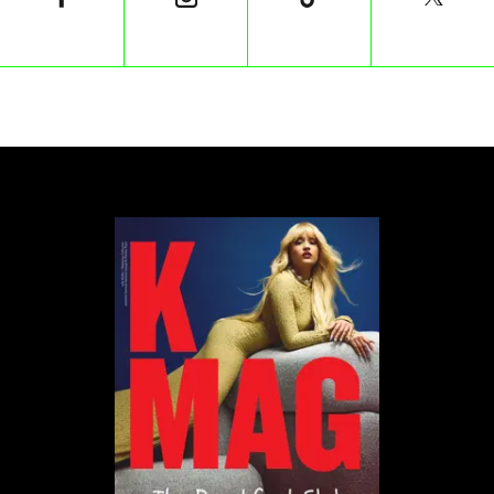
Hover to play
Popularyzatorką tej stołecznej przypadłości jest
także @.oliwkowo. Tiktokerka dzieli się na swoim
profilu codziennymi nawykami, podkreślając
wygodę zamawiania jedzenia na wynos oraz wybór
najdroższej kawy z popularnych sieci. Jej filmiki
często zawierają zabawne obserwacje dotyczące
życia w stolicy.