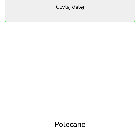
Czytaj dalej
użytkownicy TikToka dzielą się swoimi
doświadczeniami związanymi z życiem w Warszawie,
często przerysowując lub wyśmiewając
stereotypowe postawy, które kojarzą się ze stolicą.
Do stworzenie trendu przyznała się mieszkanka
Warszawy, Alesandra, którą kojarzyć możecie z
udziału w programie Top Model.
TikTok
Polecane