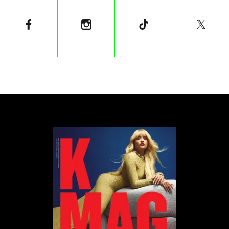
dwa inne filmy Ewart – „Do ostatniej kropli” i
„Klątwa obfitości”.