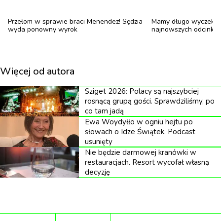
Obie panie uczestniczyły w spotkaniu „Siła
Przełom w sprawie braci Menendez! Sędzia
Mamy długo wyczekiwa
wyda ponowny wyrok
najnowszych odcinkó
opowieści”, gdzie dzieliły się swoimi doświadczeniami
związanymi z tworzeniem filmu. Magda Atkins
zaznaczyła, że nagroda to dowód na to, iż każda
Więcej od autora
historia ma moc zmiany i może inspirować innych w
trudnych chwilach. Złoty Delfin na festiwalu w
Sziget 2026: Polacy są najszybciej
rosnącą grupą gości. Sprawdziliśmy, po
Cannes dla „Bez retuszu” stanowi ważny krok w
co tam jadą
karierze Ewy Ewart oraz zwraca uwagę na istotne
Ewa Woydyłło w ogniu hejtu po
słowach o Idze Świątek. Podcast
tematy dotyczące zdrowia i walki z chorobą w
usunięty
społecznym aspekcie.
Nie będzie darmowej kranówki w
restauracjach. Resort wycofał własną
Ewa Ewart planuje rozwijać swoją działalność
decyzję
poprzez nową platformę internetową offplay.pl,
której celem jest promowanie niezależnych
produkcji filmowych. Na platformie dostępne są już