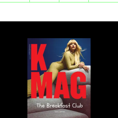
emisji gazów cieplarnianych, niektórzy mężczyźni
postrzegają ograniczenie spożycia mięsa jako atak na
ich kulturę. W wielu kontekstach jedzenie mięsa
pozostaje bowiem integralną częścią definicji
klasycznej męskości. Wywiady z fińskimi
konserwatywnymi influencerami broniącymi
mięsożerstwa, przytaczane w badaniach, doskonale
tego dowodzą.
Aeromęskość i podróże lotnicze jako atrybut
statusu
Choć zaledwie 8-9% ludzkości korzysta z
transportu lotniczego, jest on największym źródłem
indywidualnych emisji gazów cieplarnianych.