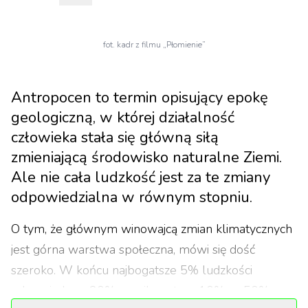
fot. kadr z filmu „Płomienie”
Antropocen to termin opisujący epokę
geologiczną, w której działalność
człowieka stała się główną siłą
zmieniającą środowisko naturalne Ziemi.
Ale nie cała ludzkość jest za te zmiany
odpowiedzialna w równym stopniu.
O tym, że głównym winowajcą zmian klimatycznych
jest górna warstwa społeczna, mówi się dość
szeroko. W końcu najbogatsze 5% ludzkości
odpowiada za 20%, a najbogatsze 10% za 50%