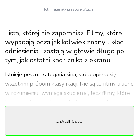
fot. materiały prasowe „Alicia”
Lista, której nie zapomnisz. Filmy, które
wypadają poza jakikolwiek znany układ
odniesienia i zostają w głowie długo po
tym, jak ostatni kadr znika z ekranu.
Istnieje pewna kategoria kina, która opiera się
wszelkim próbom klasyfikacji. Nie są to filmy trudne
w rozumieniu „wymaga skupienia”, lecz filmy, które
kwestionują sam akt oglądania – przyzwolenie na to,
że ekran narzuca ci rzeczywistość. Każdy z filmów
Czytaj dalej
poniżej ma swój własny, wewnętrzny system logiki,
tyle że rządzi się ona prawami snu, mitu, obsesji albo