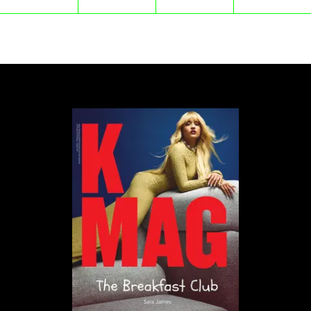
2007 roku. Na końcu Jodorowsky, grający
Alchemika, zwraca się do kamery i każe zoomować,
odsłaniając ekipę filmową. Czwarty mur zostaje
złamany nie jako gest postmodernistyczny, lecz jako
akt, może jedyny szczery, duchowego wyzwolenia.