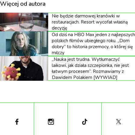
Więcej od autora
Przed zdjęciami obsada przez trzy miesiące ćwiczyła
Nie będzie darmowej kranówki w
pod kierunkiem Oscara Ichazo z Instytutu Arica —
restauracjach. Resort wycofał własną
medytacja zen, sufi, joga, Kabała, I Ching i nauki
decyzję
Od dziś na HBO Max jeden z najlepszych
Gurdżijewa. Następnie wszyscy przez miesiąc
polskich filmów ubiegłego roku. „Dom
mieszkali razem w domu Jodorowskiego. Na planie
dobry” to historia przemocy, o której się
milczy
reżyser, zgodnie z instrukcjami swojego nauczyciela
„Nauka jest trudna. Wytłumaczyć
buddyjskiego, nie spał przez tydzień. Aktorzy
laikowi, jak działa szczepionka, nie jest
łatwym procesem”. Rozmawiamy z
podczas kręcenia jednej ze scen dostali psylocybinę.
Dawidem Polakiem [WYWIAD]
Ścieżkę dźwiękową improwizował trębacz jazzowy
Don Cherry.
Film przez 35 lat pozostawał praktycznie
niedostępny – dystrybutor nie chciał go wydać,
Meksyk odmówił uznania go za dobro kultury
narodowej. Oficjalne DVD ukazało się dopiero w