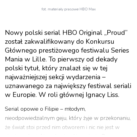
fot. materiały prasowe HBO Max
Nowy polski serial HBO Original „Proud”
został zakwalifikowany do Konkursu
Głównego prestiżowego festiwalu Series
Mania w Lille. To pierwszy od dekady
polski tytuł, który znalazł się w tej
najważniejszej sekcji wydarzenia –
uznawanego za największy festiwal seriali
w Europie. W roli głównej Ignacy Liss.
Serial opowie o Filipie – młodym,
nieodpowiedzialnym geju, który żyje w przekonaniu,
że świat stoi przed nim otworem i nic nie jest w
stanie zachwiać jego beztroskiego życia. Pewny