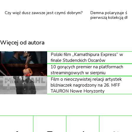
Czy więź dusz zawsze jest czymś dobrym?
Demna polaryzuje świ
pierwszą kolekcją dla
Więcej od autora
Polski film „Kamathipura Express” w
finale Studenckich Oscarów
10 gorących premier na platformach
streamingowych w sierpniu
fot. materiały prasowe HBO Max
Film o nieoczywistej relacji artystek
bliźniaczek nagrodzony na 26. MFF
Reżyserem serialu jest Karol Klementewicz, który
TAURON Nowe Horyzonty
wraz z Moniką Pęcikiewicz odpowiada także za
scenariusz. Autorką zdjęć jest Weronika Bilska, a
producentem Bogumił Lipski. Za scenografię
odpowiada Marcelina Początek-Kunikowska, za