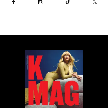
kostiumy Zofia Komasa, a za charakteryzację
odpowiada Karolina Kordas. Montażem zajęli się
Alan Zejer oraz Kamil Grzybowski. Reżyserką
obsady jest Viola Borcuch, a muzykę skomponował
Łukasz Targosz.
Światowa premiera „Proud” zaplanowana jest
jeszcze na ten rok.