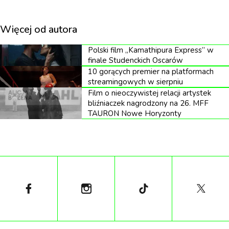
Więcej od autora
„Pewnego razu... w Hollywood”, HBO
Polski film „Kamathipura Express” w
finale Studenckich Oscarów
Max
10 gorących premier na platformach
streamingowych w sierpniu
Film o nieoczywistej relacji artystek
Film Quentina Tarantino wraca na platformę HBO
bliźniaczek nagrodzony na 26. MFF
Max. Leonardo DiCaprio oraz Brad Pitt jako
TAURON Nowe Horyzonty
trzecioligowy aktor i jego dubler, którzy próbują
odnaleźć się w Hollywood końca lat
sześćdziesiątych. Idealna okazja do przypomnienia
lub nadrobienia tytułu przed planowanym
sequelem.
Premiera 1 marca.