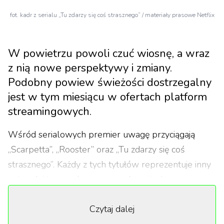
fot. kadr z serialu „Tu zdarzy się coś strasznego” / materiały prasowe Netflix
W powietrzu powoli czuć wiosnę, a wraz
z nią nowe perspektywy i zmiany.
Podobny powiew świeżości dostrzegalny
jest w tym miesiącu w ofertach platform
streamingowych.
Wśród serialowych premier uwagę przyciągają
„Scarpetta”, „Rooster” oraz „Tu zdarzy się coś
strasznego”. Każdy z tych tytułów reprezentuje inny
gatunek i ton – od mrocznego kryminału, przez
komedię z kampusu, po niepokojący thriller
Czytaj dalej
psychologiczny. Szczególnie ciekawie zapowiada się