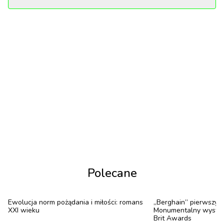
ostatnia z produkcji – pierwszy i finałowy odcinek
wyreżyserowała polska reżyserka Weronika
Tofilska.
Nie zabraknie także interesujących propozycji
dokumentalnych. Wśród nich znajdzie się produkcja
poświęcona zespołowi Red Hot Chili Peppers,
przybliżająca kulisy jego początków i historię
jednego z kluczowych członków pierwszego składu.
Z polskich propozycji zdecydowanie godnym uwagi
jest intymny portret jednego z najwybitniejszych
twórców europejskiego komiksu – Grzegorza
Polecane
Rosińskiego.
Oto 8 premier, których w marcu warto wyczekiwać.
Ewolucja norm pożądania i miłości: romans
„Berghain” pierwszy r
XXI wieku
Monumentalny występ R
1
/
8
Brit Awards