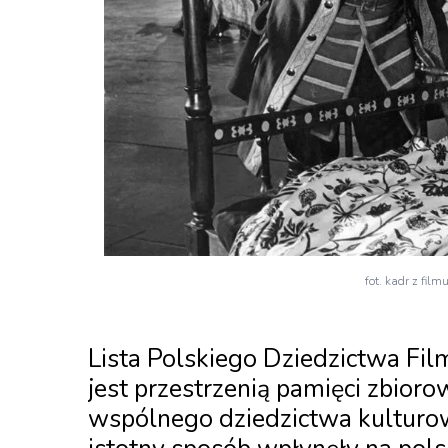
fot. kadr z fil
Lista Polskiego Dziedzictwa Fi
jest przestrzenią pamięci zbioro
wspólnego dziedzictwa kulturowe