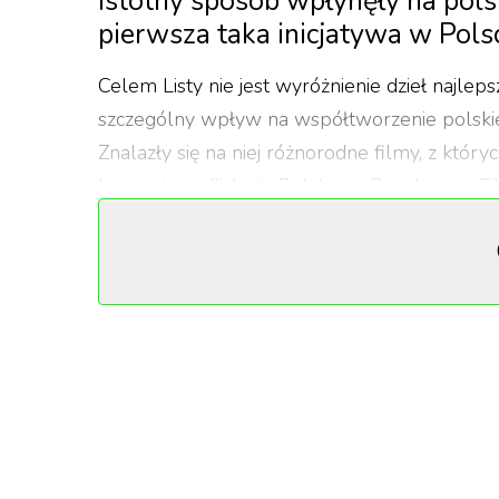
istotny sposób wpłynęły na pols
pierwsza taka inicjatywa w Polsce
Celem Listy nie jest wyróżnienie dzieł najleps
szczególny wpływ na współtworzenie polskiej 
Znalazły się na niej różnorodne filmy, z któr
kinematografii. Lista Polskiego Dziedzictwa 
Widnieją więc na niej tytuły, które okazały s
techniki.
Od dokumentów, poprzez animacje, eksperyme
zapisał się w historii polskiego kina, redefini
kształtując świadomość widzów nie tylko w kra
Lista, którą tworzą widzowie
W jubileuszowym dla Filmoteki Narodowej In