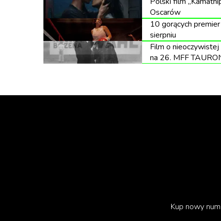
zabezpieczenie i przywracanie ważnych dla pol
Polski film „Kamathi
Oscarów
Powstanie Listy to dowód na świadomość znac
10 gorących premier
sierpniu
kulturowego oraz potrzebę ochrony i upowsz
Film o nieoczywistej 
współtworzyły pamięć zbiorową i tożsamość n
na 26. MFF TAURO
pokolenia twórców.
Kup nowy num