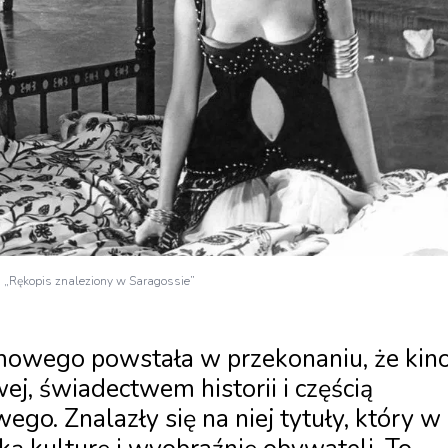
mu „Rękopis znaleziony w Saragossie”
lmowego powstała w przekonaniu, że kin
wej, świadectwem historii i częścią
go. Znalazły się na niej tytuły, który w