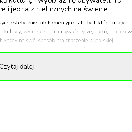
ką kulturę i wyobraźnię obywateli. To
 i jedna z nielicznych na świecie.
zych estetycznie lub komercyjnie, ale tych które miały
kultury, wyobraźni, a co najważniejsze, pamięci zbiorowe
ych każdy na swój sposób ma znaczenie w polskiej
Filmowego przedstawia ponadto ewolucję polskiego kina.
ię przełomowe, chociażby jeśli chodzi o wykorzystywane
Czytaj dalej
nty, aż po klasykę fabularną. Każdy z tych filmów trw
ując tym samym gatunki, inspirując kolejne pokolenia i
ju, ale także poza jego granicami.
stytutu Audiowizualnego roku, która obchodzi 70-lecie