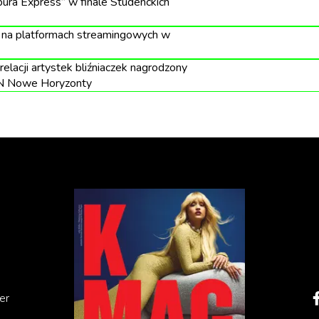
skiej kultury dzieł i utrwala o nich pamięć.
pura Express” w finale Studenckich
zenia kina jako istotnego elementu polskiego dziedzict
 na platformach streamingowych w
echniania szerszemu gronu odbiorców filmów, które
relacji artystek bliźniaczek nagrodzony
arodową. Do dziś są one niezwykle istotne i inspirują n
N Nowe Horyzonty
er