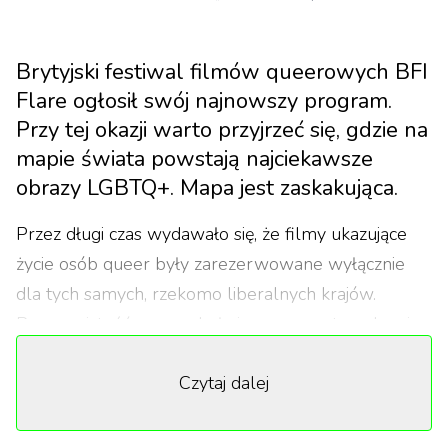
Brytyjski festiwal filmów queerowych BFI
Flare ogłosił swój najnowszy program.
Przy tej okazji warto przyjrzeć się, gdzie na
mapie świata powstają najciekawsze
obrazy LGBTQ+. Mapa jest zaskakująca.
Przez długi czas wydawało się, że filmy ukazujące
życie osób queer były zarezerwowane wyłącznie
dla tych samych, rzekomo liberalnych krajów.
Rzeczywistość zawsze była inna – nawet w ukryciu,
twórcy z całego świata wykorzystywali dostępne
Czytaj dalej
narzędzia, by opowiadać historie, które uznawali za
istotne. Problem polegał na tym, że filmy te z
trudem znajdowały swoją publiczność.