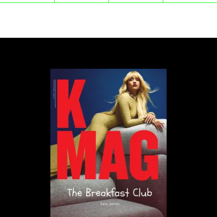
obrót.
„A Few Feet Away”
Częściowo dramat, częściowo komedia omyłek, film
Tadeo Pestaña Caro śledzi dwudziestoletniego