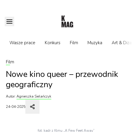
Wasze prace
Konkurs
Film
Muzyka
Art & Diza
Film
Nowe kino queer – przewodnik
geograficzny
Autor:
Agnieszka Sielańczyk
24-04-2025
fot. kadr z filmu „A Few Feet Away”