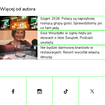
swoisty queerowy atlas kinematograficzny: wybór
Więcej od autora
filmów oddających nastrój i charakter
Sziget 2026: Polacy są najszybciej
współczesnego kina LGBTQ+ z niemal każdego
rosnącą grupą gości. Sprawdziliśmy, po
zakątka świata.
co tam jadą
Ewa Woydyłło w ogniu hejtu po
słowach o Idze Świątek. Podcast
Argentyna
usunięty
Nie będzie darmowej kranówki w
„The Astronaut Lovers”
restauracjach. Resort wycofał własną
decyzję
Film Marco Bergera balansuje na granicy przyjaźni i
romansu. Po okresie rozłąki dwóch przyjaciół z
dzieciństwa – zabawny, queerowy i ekstrawagancki
Pedro oraz luźny i ujmujący heteroseksualny Maxi –
spotyka się ponownie na wakacjach. Plan
wzbudzenia zazdrości byłej dziewczyny Maxiego
poprzez udawanie pary przybiera nieoczekiwany