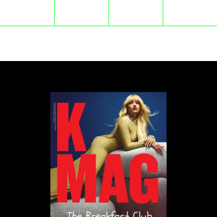
świeżego celu, mogłoby z łatwością wykryć.
To, co nazywamy „hipotezą rzadkiej Ziemi", sugeruje
jednak, że sama nasza planeta – z idealną
odległością od gwiazdy, stabilną orbitą, potężnym
Jowiszem chroniącym przed asteroidami, aktywnym
rdzeniem generującym pole magnetyczne i
odpowiednią księżycową stabilizacją – reprezentuje
wyjątkowo rzadki zbieg okoliczności kosmicznych.
Leśna analogia rozpada się również, gdy weźmiemy
pod uwagę prawdziwą naturę wszechświata — lub
po prostu naszą własną gigantyczną galaktykę. Las
może wydawać się ogromny i nieskończony w
ciemności, ale to nic w porównaniu z przestrzenią
kosmiczną.