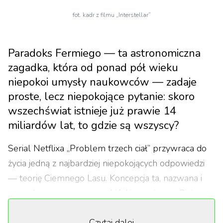
fot. kadr z filmu „Interstellar”
Paradoks Fermiego — ta astronomiczna
zagadka, która od ponad pół wieku
niepokoi umysły naukowców — zadaje
proste, lecz niepokojące pytanie: skoro
wszechświat istnieje już prawie 14
miliardów lat, to gdzie są wszyscy?
Serial Netflixa „Problem trzech ciał” przywraca do
życia jedną z najbardziej niepokojących odpowiedzi
— teorię Ciemnego Lasu. Koncepcja ta, nazwana i
spopularyzowana przez chińskiego pisarza Cixina
Liu, sugeruje, że pozaziemskie cywilizacje istnieją, ale
Czytaj dalej