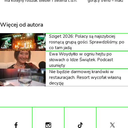
ma kolejny rodział. Bieber i Selena c.d.n.
gorący trend – małżeń
powieści z 2008 roku.
Więcej od autora
Historia ludzkości — zarówno dawna, jak i
Sziget 2026: Polacy są najszybciej
współczesna — pełna jest ponurych przykładów
rosnącą grupą gości. Sprawdziliśmy, po
co tam jadą
tego, jak eliminacja konkurencji zapewnia
Ewa Woydyłło w ogniu hejtu po
przetrwanie. Czyżby zatem historia galaktyki była
słowach o Idze Świątek. Podcast
usunięty
pisana równie krwawym alfabetem?
Nie będzie darmowej kranówki w
restauracjach. Resort wycofał własną
Długo przed tym, jak aktywne poszukiwanie
decyzję
pozaziemskich inteligencji stało się globalną
praktyką naukową, sygnały radiowe z codziennej
komunikacji wewnątrzgatunkowej Ziemi emanowały
w przestrzeń — coś, co pobliskie obce
społeczeństwo, szukające nowego sojusznika lub