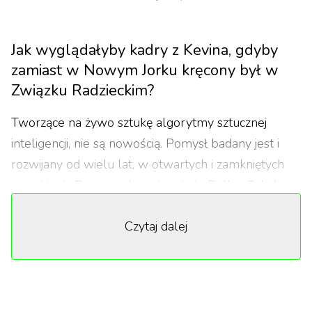
Jak wyglądałyby kadry z Kevina, gdyby
zamiast w Nowym Jorku kręcony był w
Związku Radzieckim?
Tworzące na żywo sztukę algorytmy sztucznej
inteligencji, nie są nowością. Pomysł badany jest i
rozwijany od wielu lat, w otwartych i zamkniętych
projektach. Do największych należy Dall-e 2, który
jednak nie jest obecnie dostępny publicznie.
Czytaj dalej
Najlepszym z dostępnych jest od niedawna
Midjourney.
Midjourney to algorytm wyspecjalizowany w
tworzeniu sztuki, bazujący na uczeniu maszynowym.