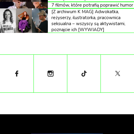
mogli uciec. Sen, który im obiecywano, okazał się
7 filmów, które potrafią poprawić humor
[Z archiwum K MAG] Adwokatka,
koszmarem.
reżyserzy, ilustratorka, pracownica
seksualna – wszyscy są aktywistami,
poznajcie ich [WYWIADY]