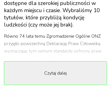
dostępne dla szerokiej publiczności w
każdym miejscu i czasie. Wybraliśmy 10
tytułów, które przybliżą kondycję
ludzkości (czy może jej brak).
Równo 74 lata temu Zgromadzenie Ogólne ONZ
przyjęło powszechną Deklarację Praw Człowieka,
wyznaczając tym samym standardy ochrony praw
ludzi na całym świecie. Mowa w niej o tym, że każdy
z nas rodzi się wolny i równy bez względu na płeć,
Czytaj dalej
rasę, narodowość, pochodzenie czy wyznanie.
Niestety, w wielu krajach zasady te są lekceważone i
łamane.
1
/
10