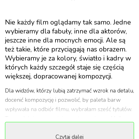
Nie każdy film oglądamy tak samo. Jedne
wybieramy dla fabuły, inne dla aktorów,
jeszcze inne dla mocnych emocji. Ale są
też takie, które przyciągają nas obrazem.
Wybieramy je za kolory, światło i kadry w
których każdy szczegół staje się częścią
większej, dopracowanej kompozycji.
Dla widzów, którzy lubią zatrzymać wzrok na detalu,
docenić kompozycję i pozwolić, by paleta barw
wpływała na odbiór filmu, wybrałam sześć tytułów.
Te produkcje gwarantują czystą przyjemność dla
oka, a każda z nich oferuje inny rodzaj wizualnego
Czytaj dalej
doświadczenia.