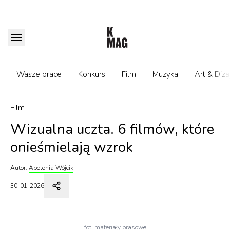
Wasze prace
Konkurs
Film
Muzyka
Art & Diza
Film
Wizualna uczta. 6 filmów, które
onieśmielają wzrok
Autor:
Apolonia Wójcik
30-01-2026
fot. materiały prasowe