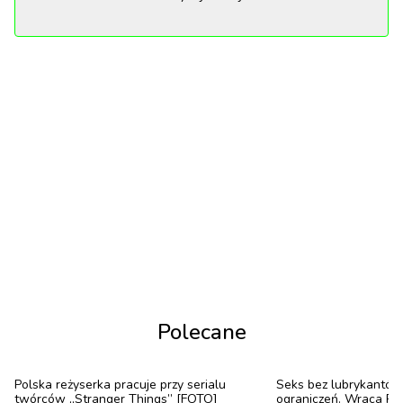
1
/
6
„Grand Butapest Hotel” (2014)
Nie obeszłoby się bez filmu Wesa Andersona. Dzięki
dopracowanej symetrii aż chce się powiedzieć, że
kadry w filmie są wzorem perfekcji. Każdy detal
wydaje się starannie przemyślany, a oglądanie sceny
po scenie daje niemal fizyczną satysfakcję. To
Polecane
właśnie ta perfekcja w kompozycji buduje bajkowy,
przewrotny świat filmu.
Polska reżyserka pracuje przy serialu
Seks bez lubrykantów,
twórców „Stranger Things” [FOTO]
ograniczeń. Wraca P