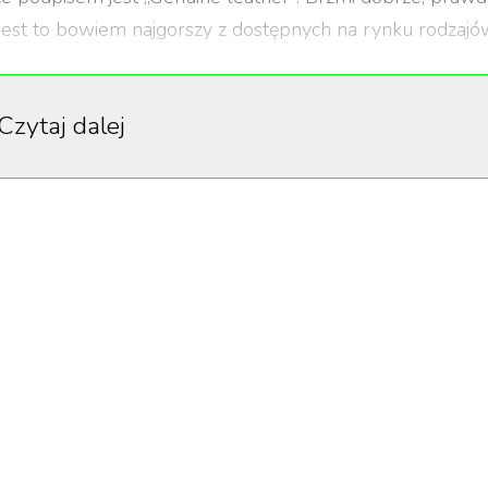
. Jest to bowiem najgorszy z dostępnych na rynku rodzajó
Czytaj dalej
akość?
ętrznych – skin i grain, środkowej, najcieńszej, łączącej
, która ma największą grubość.