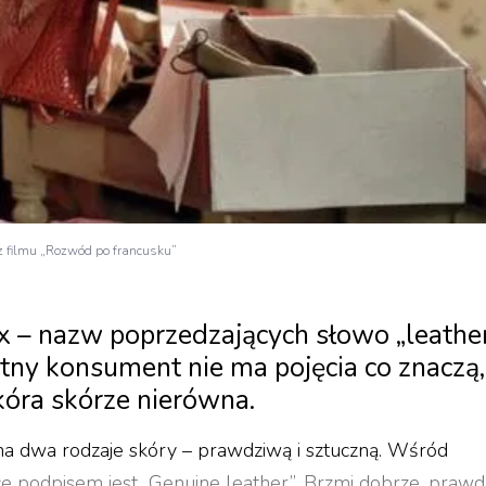
 z filmu „Rozwód po francusku”
aux – nazw poprzedzających słowo „leathe
tny konsument nie ma pojęcia co znaczą,
kóra skórze nierówna.
ł na dwa rodzaje skóry – prawdziwą i sztuczną. Wśród
e podpisem jest „Genuine leather”. Brzmi dobrze, prawd