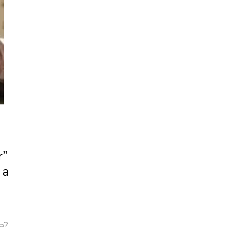
r”
 a
a?