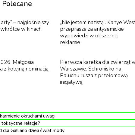
Polecane
arty” – najgłośniejszy
„Nie jestem nazistą”. Kanye Wes
u wkrótce w kinach
przeprasza za antysemickie
wypowiedzi w obszernej
reklamie
026. Małgosia
Pierwsza karetka dla zwierząt 
a z kolejną nominacją
Warszawie. Schronisko na
Paluchu rusza z przełomową
inicjatywą
 karmienie okruchami uwagi
toksyczne relacje?
dla Galliano dzieli świat mody