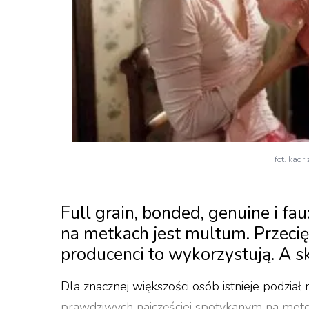
fot. kadr
Full grain, bonded, genuine i f
na metkach jest multum. Przecię
producenci to wykorzystują. A s
Dla znacznej większości osób istnieje podzia
prawdziwych najczęściej spotykanym na metc