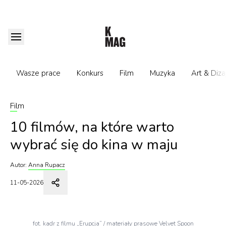
Wasze prace
Konkurs
Film
Muzyka
Art & Diza
Film
10 filmów, na które warto
wybrać się do kina w maju
Autor:
Anna Rupacz
11-05-2026
fot. kadr z filmu „Erupcja” / materiały prasowe Velvet Spoon