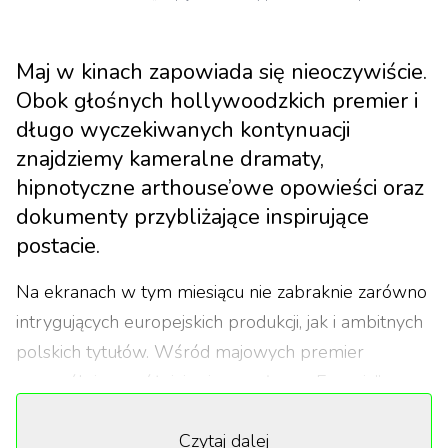
Maj w kinach zapowiada się nieoczywiście.
Obok głośnych hollywoodzkich premier i
długo wyczekiwanych kontynuacji
znajdziemy kameralne dramaty,
hipnotyczne arthouse’owe opowieści oraz
dokumenty przybliżające inspirujące
postacie.
Na ekranach w tym miesiącu nie zabraknie zarówno
intrygujących europejskich produkcji, jak i ambitnych
polskich tytułów. Wśród majowych premier
szczególnie wyróżniają się zmysłowa „Erupcja” z
Charli XCX i Leną Górą w rolach głównych,
Czytaj dalej
medytacyjna „Milcząca przyjaciółka”, dokumentalne