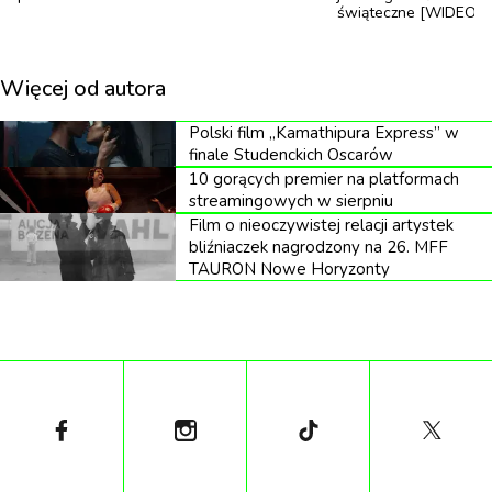
świąteczne [WIDEO]
popkultury, bohaterowie ponownie spotykają się w
świecie wielkiej mody, luksusu i bezwzględnych
Więcej od autora
ambicji. Meryl Streep, Anne Hathaway, Emily Blunt
oraz Stanley Tucci wracają do swoich ikonicznych
Polski film „Kamathipura Express” w
ról, a za kamerą ponownie stanął David Frankel.
finale Studenckich Oscarów
10 gorących premier na platformach
Kontynuacja opowiada o kryzysie tradycyjnych
streamingowych w sierpniu
mediów i zmieniającym się świecie luksusowych
Film o nieoczywistej relacji artystek
bliźniaczek nagrodzony na 26. MFF
magazynów, gdzie Miranda Priestly musi odnaleźć
TAURON Nowe Horyzonty
się w nowej rzeczywistości.