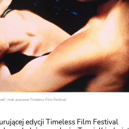
lvet”, mat. prasowe Timeless Film Festival
urującej edycji Timeless Film Festival