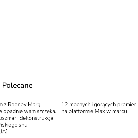
m POLIN, Chistine Ott wspólnie z Mathieu Gabrym wykon
ą do brytyjskiego filmu „Człowiek z Aran” (1934) Robe
eż. Max Reichmann, 1926) z muzyką na żywo w wykonani
festiwalu 14 kwietnia w kinie Iluzjon.
Polecane
pecjalny filmu „Shoah”, monumentalnego, trwającego 9,5
m z Rooney Marą
12 mocnych i gorących premier
że opadnie wam szczęka.
na platformie Max w marcu
ślenie Tadeusza Lubelskiego) zrealizowanego w 1985 rok
oszmar i dekonstrukcja
nna. Premiera filmu odbyła się w Paryżu 40 lat temu. D
ńskiego snu
h dzieł filmowych XX wieku, zaś sam Lanzmann w tym rok
JA]