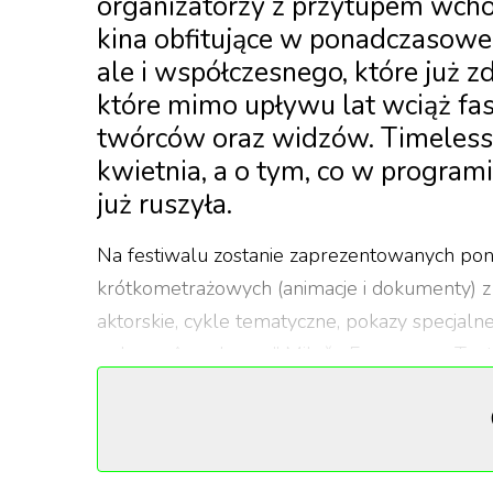
organizatorzy z przytupem wchod
kina obfitujące w ponadczasowe 
ale i współczesnego, które już zd
które mimo upływu lat wciąż fasc
twórców oraz widzów. Timeless 
kwietnia, a o tym, co w programi
już ruszyła.
Na festiwalu zostanie zaprezentowanych p
krótkometrażowych (animacje i dokumenty) z
aktorskie, cykle tematyczne, pokazy specjal
pokazy „Amadeusza” Miloša Formana w Tea
Wrocławiu przyciągnęły prawdziwe tłumy spr
to było niesamowite przeżycie. W tym roku o
spaja kompozytorka i multiinstrumentalistka 
Tiersenem, Radiohead oraz Tindersticks.