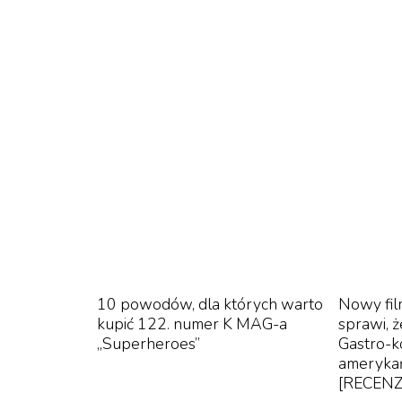
Koncerty filmowe
Na otwarcie festiwalu, 7 kwietnia w Muzeu
skomponowaną przez siebie ścieżkę dźwiękow
Flaherty’ego.
Pokaz niemieckiego filmu „Cud kwiatów” (r
tego samego duetu zamknie tegoroczną edycję 
Film trwający ponad 9 godzin
W festiwalowych planach jest także pokaz s
10 powodów, dla których warto
Nowy fil
kupić 122. numer K MAG-a
sprawi, 
godziny „trenu pamięci ofiar Zagłady” (okre
„Superheroes”
Gastro-k
przez francuskiego reżysera Claude’a Lanzma
ameryka
wielu „Shoah” jest jednym z najważniejszyc
[RECENZ