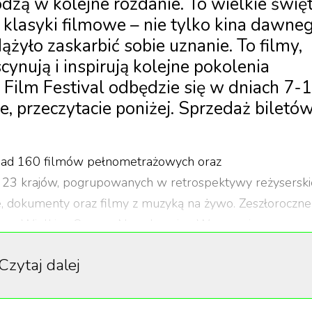
zą w kolejne rozdanie. To wielkie świę
klasyki filmowe – nie tylko kina dawneg
ążyło zaskarbić sobie uznanie. To filmy,
ynują i inspirują kolejne pokolenia
Film Festival odbędzie się w dniach 7-
e, przeczytacie poniżej. Sprzedaż biletó
onad 160 filmów pełnometrażowych oraz
 23 krajów, pogrupowanych w retrospektywy reżyserskie
ne, dokumenty oraz filmy z muzyką na żywo. Zeszłoroczne
trze Wielkim-Operze Narodowej w Warszawie oraz we
agnionych tego widowiska. Zupełnie zasłużenie, poniew
Czytaj dalej
dbędą się dwa wydarzenia łączące kino i muzykę – oba
Christine Ott. Artystka koncertowała m.in. z Yannem