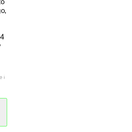
to
o,
14
w
 i
aż