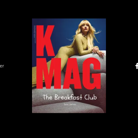
u była śmierć w ciężarówkach pod Chełmnem, w
ce, Sobiborze, Majdanku i Auschwitz
”
mówił Claude
stwo popełnione zaledwie 40 lat wcześniej zanika w
ana jako historia.
er
z z legendą
 będzie retrospektywa 20 filmów i 5 spektakli Teatru
tora Daniela Olbrychskiego, który w tym roku obchodzi 8
ejsze role aktora – od występów u Andrzeja Wajdy
e w filmach Margarethe von Trotty („Róża Luksemburg”),
kera Schlöndorffa („Blaszany bębenek” – wersja reżysersk