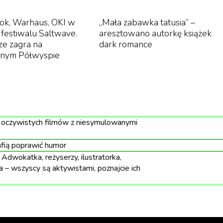
ok, Warhaus, OKI w
„Mała zabawka tatusia” –
 festiwalu Saltwave.
aresztowano autorkę książek
ze zagra na
dark romance
aż zajął pół dekady. Zdjęcia kręcono w latach 1974-19
znym Półwyspie
ilmie nie ma ani jednego zdjęcia archiwalnego, żadnej
owych. Zamiast tego mówią ocaleni, postronni świadkowie
azy – pustka w przestrzeni, miejsca zapomniane i wypart
a, tory kolejowe. Reżyser chciał w ten sposób dokonać
j oczywistych filmów z niesymulowanymi
ć pytanie o naturę pamięci. „Shoah” skupia się bardziej 
lmu nie jest to, jak Żydom udało się przeżyć, uciec i kto 
afią poprawić humor
iadkowie śmierci.
dwokatka, reżyserzy, ilustratorka,
 – wszyscy są aktywistami, poznajcie ich
 o ocaleniu Żydów, ani tym bardziej o tych, którzy i