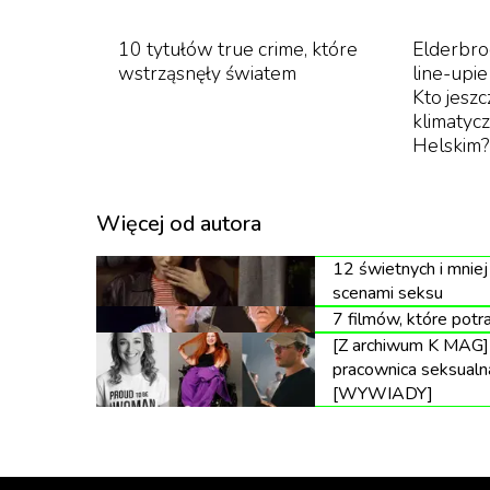
skończyłby 100 lat.
10 tytułów true crime, które
Elderbro
wstrząsnęły światem
line-upie
Kto jeszc
„Shoah” powstawało 12 lat, z czego sam mont
klimatyc
w miejscach dawnych obozów śmierci, lecz w f
Helskim?
fotografii ani historycznych materiałów film
oraz sprawcy Zagłady. Mówią również krajobr
Więcej od autora
pamięci, a także kamienne pomniki, lasy, pol
12 świetnych i mnie
rekonstrukcji traumatycznych wspomnień i zada
scenami seksu
pamięci o Zagładzie niż na faktach. Tematem fi
7 filmów, które potr
pomógł. Lanzmanna interesują żyjący, jako św
[Z archiwum K MAG] A
pracownica seksualna
[WYWIADY]
„
(…) nie nakręciłem filmu o Polsce ani