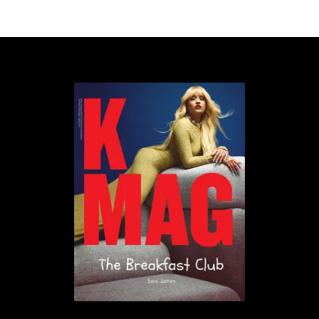
Jak potwierdził rzecznik konkursu, jury było
świadome, że praca Eldagsena powstała z użyciem
sztucznej inteligencji. Eksperymentowanie z AI było
dozwolone w ramach kategorii Kreatywność/Open,
lecz Eldgasen zgłosił pracę, która została stworzona
od początku do końca przez sztuczną inteligencję.
Ostatecznie organizatorzy zdecydowali się zawiesić z
nim współpracę oraz usunąć go z konkursu.