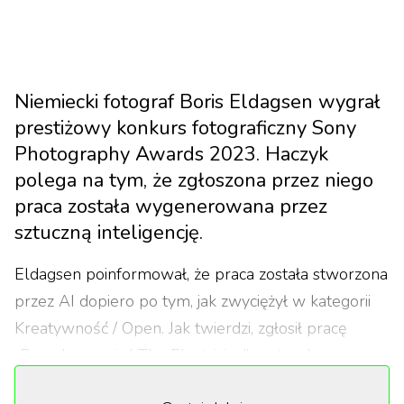
Niemiecki fotograf Boris Eldagsen wygrał
prestiżowy konkurs fotograficzny Sony
Photography Awards 2023. Haczyk
polega na tym, że zgłoszona przez niego
praca została wygenerowana przez
sztuczną inteligencję.
Eldagsen poinformował, że praca została stworzona
przez AI dopiero po tym, jak zwyciężył w kategorii
Kreatywność / Open. Jak twierdzi, zgłosił pracę
„Pseudomnesia | The Electrician” po to, aby
wywołać dyskusję na temat sztucznej inteligencji