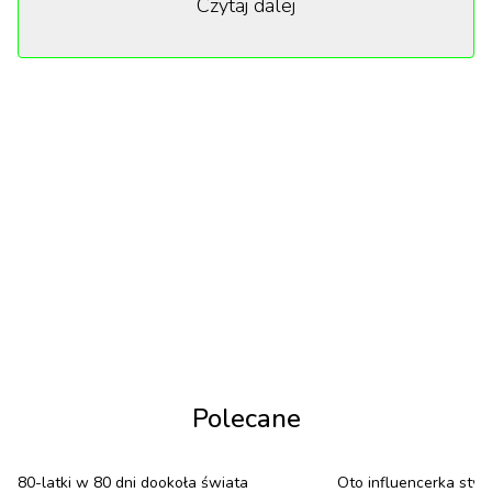
Czytaj dalej
oraz przyszłości fotografii. Niepokojąca, czarno-biała
grafika przedstawia dwie kobiety – młodszą i
starszą.
Żeby było jeszcze ciekawiej, fotograf odmówił
przyjęcia nagrody. Mężczyzna podkreślił, że to
„historyczny moment”, ponieważ po raz pierwszy w
historii obraz wygenerowany przez sztuczną
inteligencję wygrał międzynarodowy konkurs
fotograficzny. „Kto z was podejrzewał, że to nie jest
prawdziwe zdjęcie? Coś się w nim nie zgadza,
prawda? Obrazy stworzone przez IG i fotografie nie
powinny ze sobą rywalizować. To dwie różne
Polecane
rzeczy. Sztuczna inteligencja to nie fotografia,
dlatego nie przyjmę tej nagrody” –
uzasadnił
.
80-latki w 80 dni dookoła świata
Oto influencerka stwo