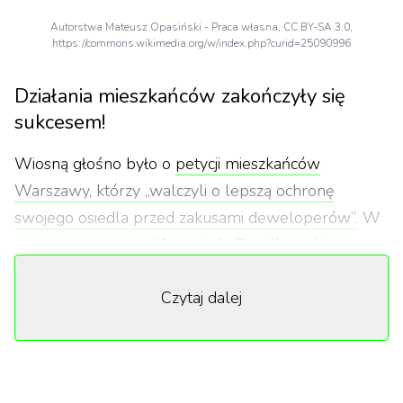
Autorstwa Mateusz Opasiński - Praca własna, CC BY-SA 3.0,
https://commons.wikimedia.org/w/index.php?curid=25090996
Działania mieszkańców zakończyły się
sukcesem!
Wiosną głośno było o
petycji mieszkańców
Warszawy, którzy „walczyli o lepszą ochronę
swojego osiedla przed zakusami deweloperów”.
W
czerwcu, z pomocą Krzysztofa Strzałkowskiego,
burmistrza Dzielnicy Wola, trafiła ona do biura
Czytaj dalej
Wojewody Mazowieckiego. W tej chwili znajduje się
pod nią przeszło dwa tysiące podpisów.