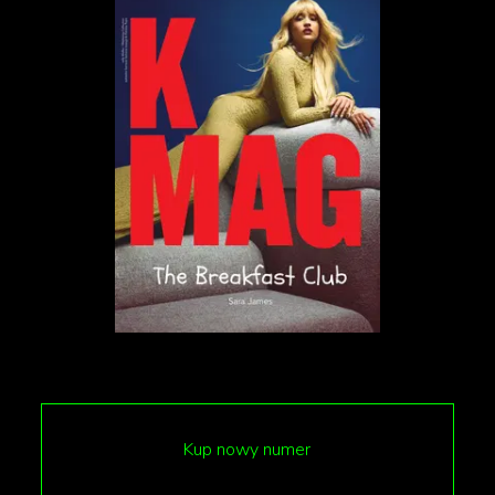
na tym, że zostało zbudowane na gruzach getto jako
osiedle-pomnik. Za projekt odpowiada architekt
Bohdan Lachert
„
Ze względu na lokalizację powstającego
osiedla, pokrywającą się w części z
obszarem Getta Warszawskiego, które
zostało zrównane z ziemią 16 maja 1943
roku, teren pokryty był 3-metrową warstwą
gruzów. Obszar wyznaczony pod nową
zabudowę stanowił wyzwanie dla
projektantów – nie dawał punktu
Kup nowy numer
zaczepienia architektonicznego, ale w
związku z tym pozostawiał swobodę