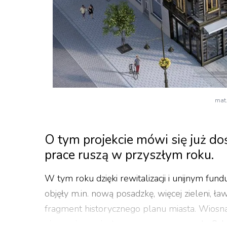
mat.
O tym projekcie mówi się już do
prace ruszą w przyszłym roku.
W tym roku dzięki rewitalizacji i unijnym fun
objęły m.in. nową posadzkę, więcej zieleni, ł
fragment historycznego planu miasta. Wiosn
niepasującym jest wyrwa na rogu pasażu Schill