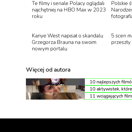
Te filmy i seriale Polacy oglądali
Polskie 
najchętniej na HBO Max w 2023
Narodzen
roku
fotografi
Szklano-metalowa konstrukcja ma być lekka, 
Piotrkowskiej. W parterze budynku powstanie
będzie można obserwować pasaż Schillera i ul
Kanye West napisał o skandalu
5 scen ma
Grzegorza Brauna na swoim
przeszły 
tarasy, na których przyszli najemcy parteru
nowym portalu
Kamienica zostanie oddana do użytku w 2025
Architektura Maciej Balcerek na podstawie k
Więcej od autora
magistracie.
10 najlepszych film
Zobaczcie wizualizacje:
10 aktywistek, któr
11 wciągających film