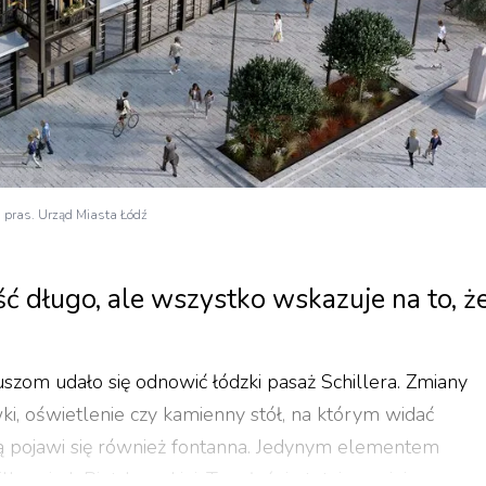
 pras. Urząd Miasta Łódź
ść długo, ale wszystko wskazuje na to, ż
duszom udało się odnowić łódzki pasaż Schillera. Zmiany
awki, oświetlenie czy kamienny stół, na którym widać
ą pojawi się również fontanna. Jedynym elementem
era i ul. Piotrkowskiej. To właśnie tutaj, w miejscu