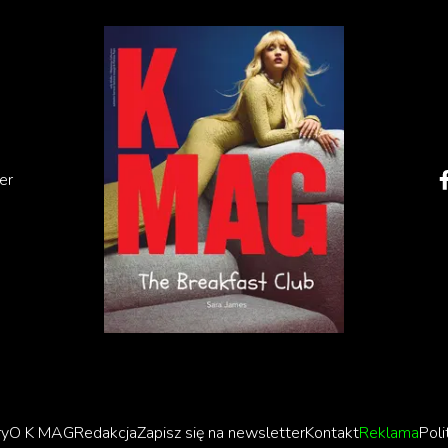
er
ry
O K MAG
Redakcja
Zapisz się na newsletter
Kontakt
Reklama
Poli