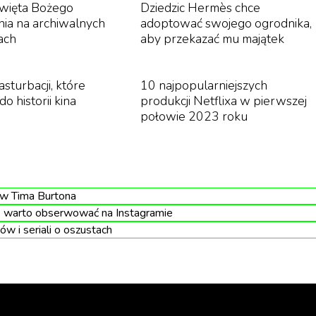
święta Bożego
Dziedzic Hermès chce
ia na archiwalnych
adoptować swojego ogrodnika,
ach
aby przekazać mu majątek
a jej detale nawiążą do eklektycznej zabudowy ul.
 nowy lokal użytkowy, przez którego szklane ściany
icę Piotrkowską. Na drugiej i trzeciej kondygnacji powst
sturbacji, które
10 najpopularniejszych
do historii kina
produkcji Netflixa w pierwszej
 będą mogli zaaranżować ogródki sezonowe.
połowie 2023 roku
 roku. Projekt budynku przygotowało łódzkie biuro BA
oncepcji przygotowanej przez Biuro Architekta Miasta w
ów Tima Burtona
e warto obserwować na Instagramie
ów i seriali o oszustach
1
/
3