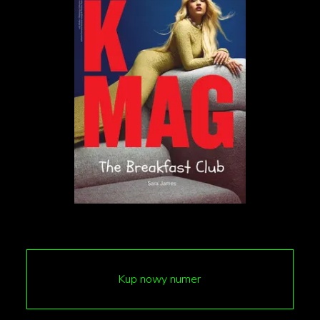
sobie klasyki. Na przykład w tym roku z jakiegoś
powodu wybuchł szał na serial „W garniturach”,
który miał swoją premierę w 2011 roku. W rolę
ambitnej asystentki prawnej Rachel Zane wciela się
Megan Markle, czyli żona księcia Harry’ego.
Pierwszy sezon serialu zajął 73. miejsce w
zestawieniu Netflixa za styczeń-czerwiec. Będzie
pewnie znacznie wyżej w kolejnym raporcie za
okres lipiec-grudzień.
„W garniturach” przedstawia perypetie prawników z
renomowanej kancelarii Pearson Hardman w
Nowym Jorku. W pierwszym odcinku pracę w
Pearson Hardman dostaje Mike Ross, geniusz z
Kup nowy numer
fotograficzną pamięcią. Haczyk? Ross nie ukończył
studiów prawniczych, a jego wyjątkowy talent