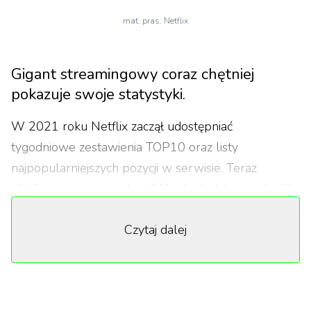
mat. pras. Netflix
Gigant streamingowy coraz chętniej
pokazuje swoje statystyki.
W 2021 roku Netflix zaczął udostępniać
tygodniowe zestawienia TOP10 oraz listy
najpopularniejszych pozycji w serwisie. Teraz
platforma postanowiła pójść o krok dalej i podzieliła
się pierwszym
raportem „What We Watched: A
Czytaj dalej
Netflix Engagement Report”.
Jak zapowiedziano,
tego typu raporty będą publikowane dwa razy w
roku. Dzięki temu będzie wiadomo, jakie produkcje
cieszyły się największą popularnością w okresie