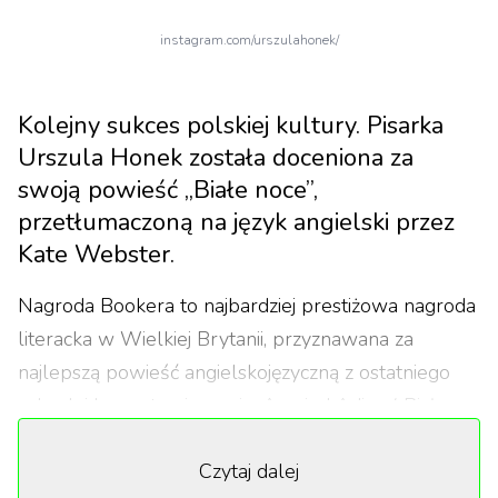
instagram.com/urszulahonek/
Kolejny sukces polskiej kultury. Pisarka
Urszula Honek została doceniona za
swoją powieść „Białe noce”,
przetłumaczoną na język angielski przez
Kate Webster.
Nagroda Bookera to najbardziej prestiżowa nagroda
literacka w Wielkiej Brytanii, przyznawana za
najlepszą powieść angielskojęzyczną z ostatniego
roku. Jej laureatami są m.in. Aravind Adiga („Biały
tygrys”), Hilary Mantel („W komnatach Wolf Hall”)
Czytaj dalej
czy Margaret Atwood („Ślepy zabójca” i