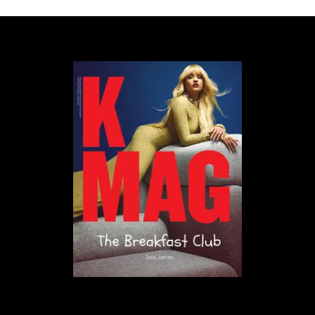
niedowierzania.
„
Ta nominacja wskazuje, że liczy się
literatura. Nic więcej. Jestem wzruszona i
wdzięczna
”
przekazała na swoim profilu na
Instagramie.
Nominacje otrzymało łącznie 13 tytułów napisanych
w 10 językach. Już 9 kwietnia poznamy sześć
książek, które trafiły do ścisłego finału. Oficjalna gala
odbędzie się 21 maja w Londynie i właśnie wtedy