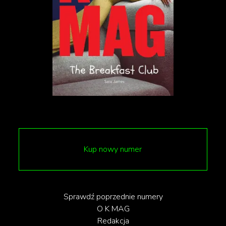
szerokolistne, topole szare, jarzęby pospolite i klony
jawory. Dodatkowo, zasadzono tysiące krzewów,
bylin, pnączy i roślin cebulowych oraz założono łąki
kwietne i trawniki. Nową roślinność podziwiać
można m.in. w ogrodach biocenotycznym i
sensorycznym, gdzie powstały też górki i altany.
W parku zadbano także o miłośników sportu i
rekreacji. Powstały nowe przeszkody dla rolkarzy,
siłownia plenerowa, stojaki na rowery i elementy do
rekreacji, takie jak pniaki do wspinaczki. Utworzono
Kup nowy numer
nową ścieżkę dla biegaczy oraz plac z zadaszeniem
przy restauracji Jeff’s. Około fontanny pojawiły się
ozdobne płyty z labradorytu oraz nowe nieckę z
Sprawdź poprzednie numery
O K MAG
zamgławiaczami i stylowymi siedziskami.
Redakcja