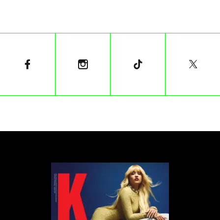
fot. Cezary Warś
Bardziej zielono i naturalnie
Otoczenie stawu zyskało na atrakcyjności dzięki
drewnianym podestom, mostkom i wygodnym
siedziskom. Także nowe stawy zostały odnowione, z
miejscami do wypoczynku i nasadzeniami. Usunięty z
terenu stawów beton posłużył do stworzenia
wałów wygłuszających park od ul. Wawelskiej, a
także do formowania zielonych wzgórz obsianych
trawą.
Zieleń w parku stała się jeszcze bogatsza.
Posadzono nowe drzewa, w tym lipy srebrzyste i