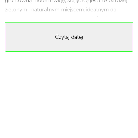
gruntowną modernizację, stając się jeszcze bardziej
zielonym i naturalnym miejscem, idealnym do
rekreacji i wypoczynku dla mieszkańców. Jedną z
kluczowych zmian było naturalizowanie stawów:
Czytaj dalej
zastąpiono 16 tys. mkw. betonu nowym układem
wodnym z roślinnością szuwarową, która nie tylko
zachwyca wyglądem, ale także zapewnia
schronienie miejscowej faunie. Nowoczesna
technologia oczyszczania wody pozwala na
utrzymanie stabilnego ekosystemu, a zamknięty
system obiegu wody w zbiorniku głównym
gwarantuje jego atrakcyjność przez cały rok.