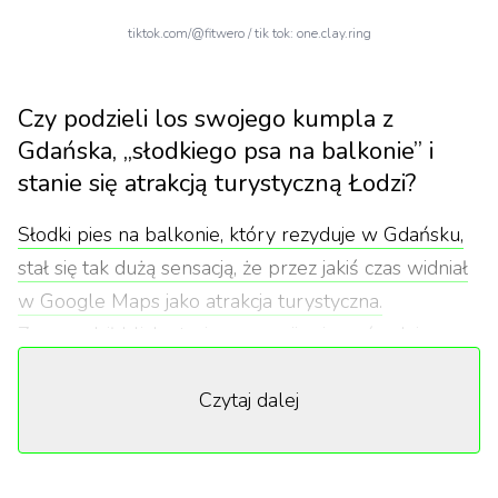
tiktok.com/@fitwero / tik tok: one.clay.ring
Czy podzieli los swojego kumpla z
Gdańska, „słodkiego psa na balkonie” i
stanie się atrakcją turystyczną Łodzi?
Słodki pies na balkonie, który rezyduje w Gdańsku,
stał się tak dużą sensacją, że przez jakiś czas widniał
w Google Maps jako atrakcja turystyczna.
Zgromadził blisko tysiąc recenzji, a jego średnia ocen
wynosiła 4,9.
Czytaj dalej
Teraz sensacją stał się czarny piesek, który mieszka
w kamienicy na ul. Piotrkowskiej w Łodzi. Sprytny
psiak zrzuca piłeczkę z balkonu, a następnie czeka,