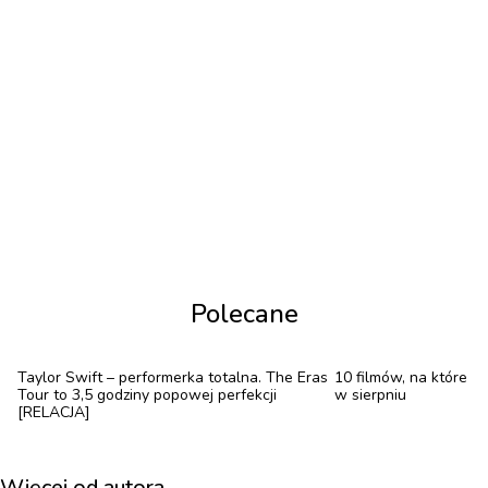
aż któryś z przechodniów mu ją rzuci. Jak można się
domyślić, chętnych nie brakuje. W końcu komuś
udało się nagrać, jak pies bawi się przechodniami, a
wieść rozeszła się po świecie.
Polecane
Taylor Swift – performerka totalna. The Eras
10 filmów, na które tr
Tour to 3,5 godziny popowej perfekcji
w sierpniu
[RELACJA]
Więcej od autora