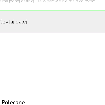
ma jednej definicji i że właściwie nie ma o co pytać.
umiałego trendu, twierdząc, że to kolejny brainrot i uzna
Czytaj dalej
fizyczna reakcja, jaką 67 wywołuje u swoich odbiorców
wy.
ostmodernizmu w sztuce, czy nawet szerzej – sztuki
, a nie zrozumiałym pięknie. Granatowe prostokąty Yves
Malewicza wystawiane są w najznakomitszych galeriach
alować 5-letnie dziecko. I właśnie w tym tkwi ich fenom
Polecane