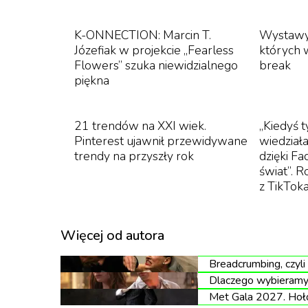
K-ONNECTION: Marcin T.
Wystawy 
Józefiak w projekcie „Fearless
których 
Flowers” szuka niewidzialnego
break
piękna
21 trendów na XXI wiek.
„Kiedyś 
Pinterest ujawnił przewidywane
wiedziała
trendy na przyszły rok
dzięki F
świat”. 
z TikTo
Więcej od autora
Breadcrumbing, czyli
Dlaczego wybieramy 
Met Gala 2027. Hołd 