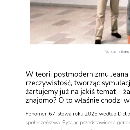
fot. kadr z film
W teorii postmodernizmu Jeana B
rzeczywistość, tworząc symulac
żartujemy już na jakiś temat – ż
znajomo? O to właśnie chodzi w 
Fenomen 67, słowa roku 2025 według Dictiona
społeczeństwa. Pytając przedstawiciela gene