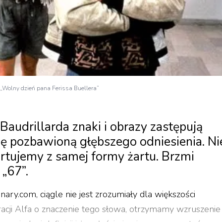
u „Wolny dzień pana Ferissa Buellera”
audrillarda znaki i obrazy zastępują
ję pozbawioną głębszego odniesienia. Ni
artujemy z samej formy żartu. Brzmi
„67”.
ry.com, ciągle nie jest zrozumiały dla większości
racji Alfa o znaczenie tego słowa, otrzymamy wzruszenie