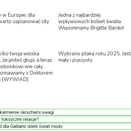
w Europie, dla
Jedna z najbardziej
warto zaplanować city
wpływowych kobiet świata.
Wspominamy Brigitte Bardot
tylko twoja wioska
Wybrano ptaka roku 2025. Jest
, że jesteś głupi, a teraz
mały i puszysty
acebookowi wie cały
Rozmawiamy z Doktorem
ka [WYWIAD]
 karmienie okruchami uwagi
toksyczne relacje?
dla Galliano dzieli świat mody