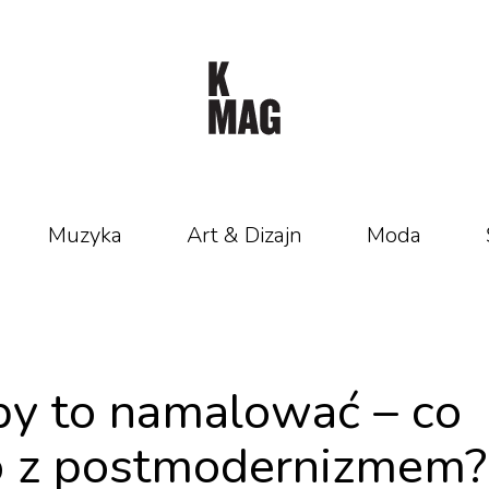
Muzyka
Art & Dizajn
Moda
by to namalować – co
 z postmodernizmem?