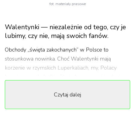
fot. materiały prasowe
Walentynki — niezależnie od tego, czy je
lubimy, czy nie, mają swoich fanów.
Obchody „święta zakochanych” w Polsce to
stosunkowa nowinka. Choć Walentynki mają
korzenie w rzymskich Luperkaliach, my, Polacy
kupujemy czekoladki, róże i pluszowe misie dopiero
od lat 90.
Czytaj dalej