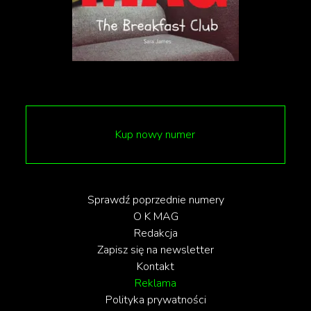
walentynkowy.
A jak świętują mieszkańcy innych krajów?
Sprawdźcie!
tekst: Antonina Mierzejewska
1
/
5
Kup nowy numer
Sprawdź poprzednie numery
O K MAG
Redakcja
Zapisz się na newsletter
Kontakt
Reklama
Polityka prywatności