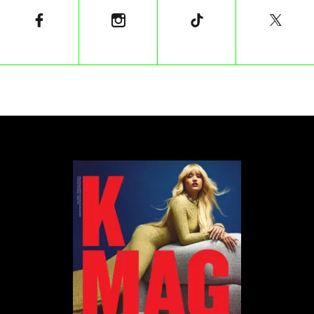
Jeżeli wypad do Paryża jest chwilowo poza
waszymi możliwości finansowymi, możecie udać się
do Chełmna, ponieważ to właśnie w kościele
farnym w Chełmnie znajdują się relikwie św.
Walentego. Co roku organizowane są także
obchody święta miłości. W tym roku zaplanowano
np. jarmark św. Walentego, spektakle,
oprowadzenie przez przewodnika w kościele
farnym, wykłady o miłości, konkurs kulinarny
koncert Stanisława Soyki, wystawy, spotkanie
autorskie z poetką Łucją Dudzińską czy quiz