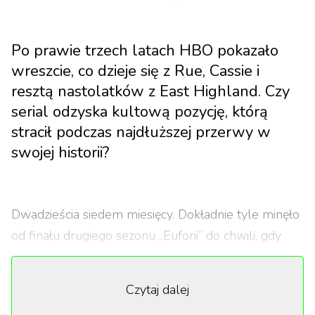
Po prawie trzech latach HBO pokazało
wreszcie, co dzieje się z Rue, Cassie i
resztą nastolatków z East Highland. Czy
serial odzyska kultową pozycję, którą
stracił podczas najdłuższej przerwy w
swojej historii?
Dwadzieścia siedem miesięcy. Dokładnie tyle minęło
od finału drugiego sezonu „Euforii” do chwili, gdy
HBO wypuściło zwiastun trzeciej odsłony. W
międzyczasie Zendaya zdążyła zagrać w dwóch
Czytaj dalej
częściach „Diuny” i dostać kolejne Emmy, Sydney