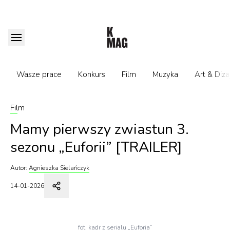
Wasze prace
Konkurs
Film
Muzyka
Art & Diza
Film
Mamy pierwszy zwiastun 3.
sezonu „Euforii” [TRAILER]
Autor:
Agnieszka Sielańczyk
14-01-2026
fot. kadr z serialu „Euforia”