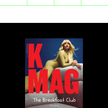
Deadwyler.
To nie jest tylko dramaturgiczny zabieg. To próba
obejścia problemu, który narósł podczas przerwy
produkcyjnej: aktorzy grający nastolatków mają już
dawno po trzydziestce. Jacob Elordi, który w
pierwszym sezonie wyglądał jak licealista, dziś
prezentuje się jak dojrzały mężczyzna. Alexa Demie
grająca Maddy w momencie startu serialu miała 27
lat, udając siedemnastolatkę. Dziś ma 33.
Jak potoczą się losy bohaterów i czy serial powtórzy
swój sukces? Dowiemy się już wiosną.