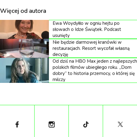
ulubieńca widzów, Fezco, zmarł w lipcu 2023 roku
w wieku 25 lat na skutek przedawkowania
Więcej od autora
narkotyków.
Ewa Woydyłło w ogniu hejtu po
słowach o Idze Świątek. Podcast
usunięty
Nie będzie darmowej kranówki w
restauracjach. Resort wycofał własną
Skok w czasie, który wszystko zmienia
decyzję
Od dziś na HBO Max jeden z najlepszych
polskich filmów ubiegłego roku. „Dom
dobry” to historia przemocy, o której się
Trzeci sezon przenosi akcję pięć lat w przyszłość.
milczy
Cassie i Nate są małżeństwem mieszkającym na
przedmieściach. Rue przebywa w Meksyku,
spłacając dług dealerce Laurie. Jules studiuje w
szkole sztuki, a Maddy pracuje w agencji talentów w
Hollywood. Do obsady dołączają między innymi
Sharon Stone, Rosalía, Natasha Lyonne i Danielle