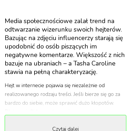
Media społecznościowe zalał trend na
odtwarzanie wizerunku swoich hejterów.
Bazując na zdjęciu influencerzy starają się
upodobnić do osób piszących im
negatywne komentarze. Większość z nich
bazuje na ubraniach – a Tasha Caroline
stawia na pełną charakteryzację.
Hejt w internecie pojawia się niezależnie od
realizowanego rodzaju treści. Jeśli bierze się go za
bardzo do siebie, może sprawić dużo kłopotów.
Dlatego, jeśli komentarze nie są merytoryczne,
lepiej śmiać się z krytyków.
Czytaj dalej