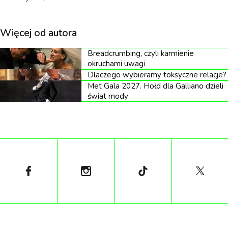
masy czasu, poświęconego zarówno na naukę teorii,
jak i na jej praktyczną weryfikację. Bo jest to
Więcej od autora
dziedzina, która wymaga pracy z żywą materią –
Breadcrumbing, czyli karmienie
ludzkim ciałem.
okruchami uwagi
Dlaczego wybieramy toksyczne relacje?
Met Gala 2027. Hołd dla Galliano dzieli
świat mody
Artyści publikujący swoje prace w internecie zawsze
przyciągają krytyków. Szczególnie, jeśli ich twory nie
są konwencjonalnie piękne – a celem makijażu SFX
nie jest piękno czy perfekcja.
Na krytykę odpowiadamy krytyką