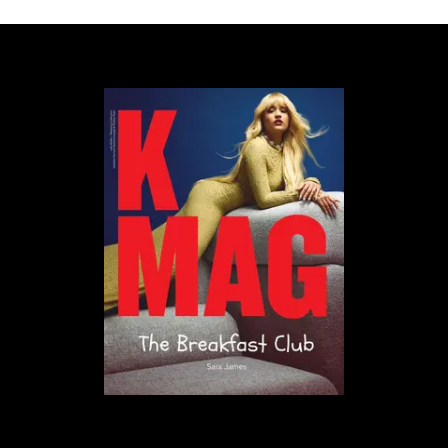
Trend na przebieranie się za ludzi piszących nam
negatywne komentarze utrzymuje się już od
dłuższego czasu. Biorą w nim udział głównie
influencerzy modowi o charakterystycznym stylu
personalnym. Niektórzy pokazują, jak źle wyglądają
ich krytycy, a inni doradzają, jak na bazie posiadanych
ubrań wyglądać lepiej.
TikTok