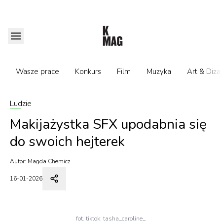
Wasze prace
Konkurs
Film
Muzyka
Art & Diza
Ludzie
Makijażystka SFX upodabnia się
do swoich hejterek
Autor:
Magda Chemicz
16-01-2026
fot. tiktok: tasha_caroline_