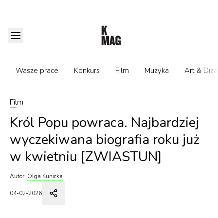
Wasze prace
Konkurs
Film
Muzyka
Art & Diza
Film
Król Popu powraca. Najbardziej
wyczekiwana biografia roku już
w kwietniu [ZWIASTUN]
Autor:
Olga Kunicka
04-02-2026