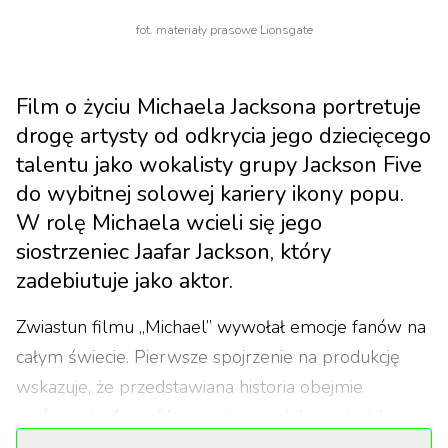
fot. materiały prasowe Lionsgate
Film o życiu Michaela Jacksona portretuje
drogę artysty od odkrycia jego dziecięcego
talentu jako wokalisty grupy Jackson Five
do wybitnej solowej kariery ikony popu.
W rolę Michaela wcieli się jego
siostrzeniec Jaafar Jackson, który
zadebiutuje jako aktor.
Zwiastun filmu „Michael” wywołał emocje fanów na
całym świecie. Pierwsze spojrzenie na produkcję
wskazuje, że przedstawiana historia obejmie
zarówno twórczość i artystyczne dokonania, jak i
życie prywatne wokalisty. Jego relacja z rodzicami,