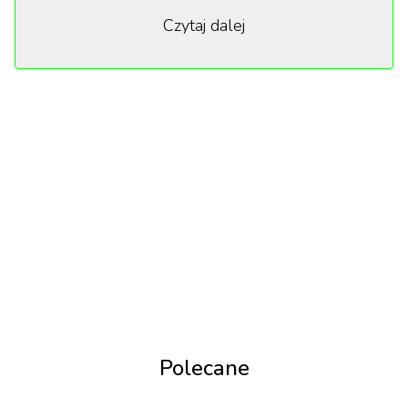
Czytaj dalej
presja rodzinna i wielkie ambicje wydają się
kluczowymi elementami w zapowiedzi.
Oprócz intymnego portretu rodzinnego szykuje się
widowisko estradowe najwyższej klasy. Odtworzone
z rozmachem zostaną najważniejsze występy
piosenkarza oraz jego charakterystyczny ruch
sceniczny, w tym moonwalk.
Polecane