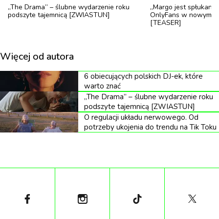
„The Drama” – ślubne wydarzenie roku
„Margo jest spłukana”
podszyte tajemnicą [ZWIASTUN]
OnlyFans w nowym se
[TEASER]
Więcej od autora
fot. materiały prasowe Lionsgate
6 obiecujących polskich DJ-ek, które
Produkcja zostanie wyreżyserowana przez Antoine’a
warto znać
„The Drama” – ślubne wydarzenie roku
Fuquę („Bez litości”, „Siedmiu wspaniałych”) na
podszyte tajemnicą [ZWIASTUN]
podstawie scenariusza Johna Logana („Gladiator”,
O regulacji układu nerwowego. Od
„Rango”). Jaafar Jackson w roli Michaela już
potrzeby ukojenia do trendu na Tik Toku
zachwyca, a jego podobieństwo fizyczne, wrażliwość
i barwa głosu zyskały przychylność fanów.