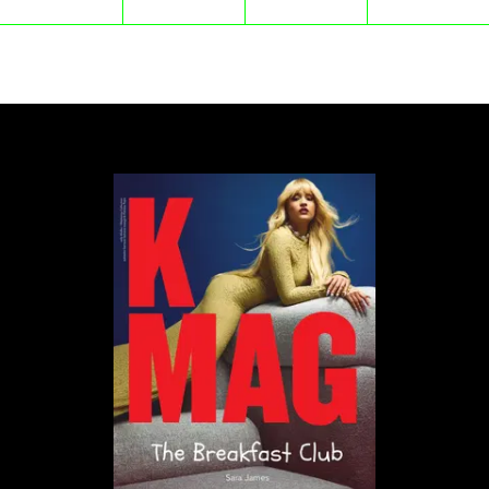
„
To coś więcej niż fizyczne podobieństwo.
To duch Michaela, który przejawia się w
magiczny sposób. Trzeba tego doświadczyć,
żeby w to uwierzyć
”
, tak tytułową rolę
Jaafara Jacksona komentuje reżyser, Antoine
Fuqua.
W surowego ojca i jednocześnie managera zespołu
Joe Jacksona wcieli się Colman Domingo („Sing Sing”,
„Cztery pory roku”), zaś mamę Katherine Jackson
zagra Nia Long („Agent XXL”, „Drużba”). W obsadzie
znaleźli się również Kat Graham jako Diana Ross,
Miles Teller, Laura Harrier, Kendrick Sampson,