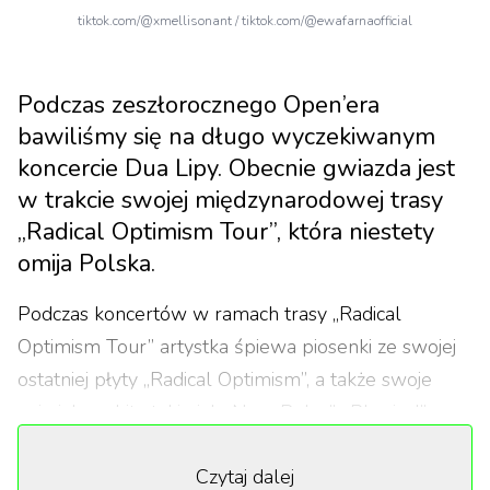
tiktok.com/@xmellisonant / tiktok.com/@ewafarnaofficial
Podczas zeszłorocznego Open’era
bawiliśmy się na długo wyczekiwanym
koncercie Dua Lipy. Obecnie gwiazda jest
w trakcie swojej międzynarodowej trasy
„Radical Optimism Tour”, która niestety
omija Polska.
Podczas koncertów w ramach trasy „Radical
Optimism Tour” artystka śpiewa piosenki ze swojej
ostatniej płyty „Radical Optimism”, a także swoje
największe hity takie jak „New Rules”, „Physical” oraz
„One Kiss”. Największe emocje zawsze budzi
Czytaj dalej
końcówka drugiego aktu, podczas której Dua Lipa