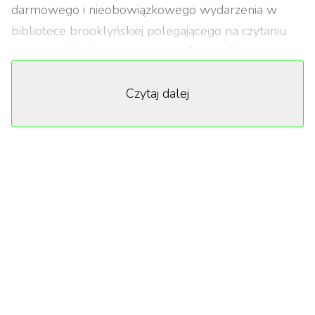
darmowego i nieobowiązkowego wydarzenia w
bibliotece brooklyńskiej polegającego na czytaniu
dzieciom. Właśnie tam została sfotografowana
rozpoznawalna już Drag Queen Angel Electra.
Czytaj dalej
Zdjęcie wypłynęło po latach na powierzchnię i
szczególnie urzekło środowiska radykalnie
konserwatywne, które często wykorzystują je w
swoich programach medialnych, opatrując hasłami
w stylu: „Drags don't belong in the classroom".
Niezależnie od tego, że nie mają świadomości, skąd
w ogóle pochodzi zdjęcie, sam fakt obecności drag
queen wśród dzieci staje się dla nich wystarczającym
„horrorem", by dotrzeć do wybranej grupy
odbiorców.
Bezpodstawne używanie wizerunku drag queen