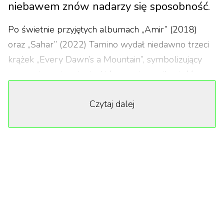
niebawem znów nadarzy się sposobność.
Po świetnie przyjętych albumach „Amir” (2018)
oraz „Sahar” (2022) Tamino wydał niedawno trzeci
krążek „Every Dawn’s a Mountain”, symbolizujący
nowe otwarcie artysty, który postanowił osiąść w
Nowym Jorku. Czym to zaowocowało, dobrze
Czytaj dalej
sprawdzić samemu. Na zachętę warto jednak dodać,
że piosenki i historie Tamino poruszyły już takich
twórców jak
David Byrne
,
Lana Del Rey
, Mitski
(pojawiająca się w jednym z utworów na nowej
płycie) czy Colin Greenwood z
Radiohead
.
Chociaż pierwotnie Tamino sięgnął po gitarę —