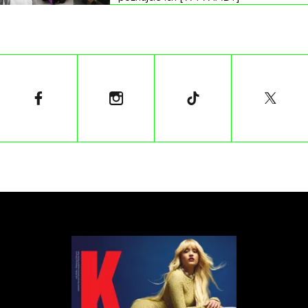
Tamino wystąpi w Polsce już 15 września w
warszawskim klubie Stodoła. Bilety znajdziecie u
organizatora, ale obserwujcie także nasze social
media.