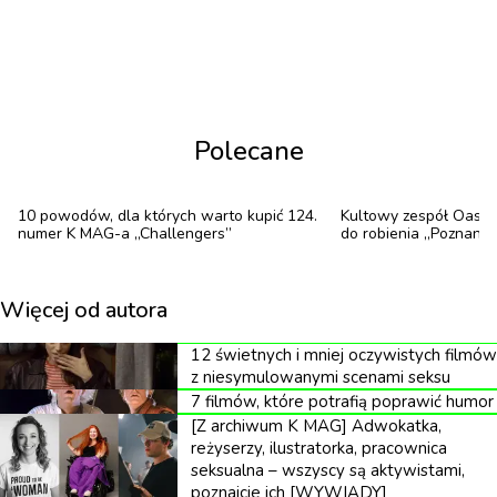
zainspirowany przez swojego dziadka, znanego
egipskiego piosenkarza Muharrama Fouada —
aranżacje na jego nowym albumie opierają się
przede wszystkim na brzmieniu arabskiego udu,
uważanego za przodku lutni. Głos Tamino jest
Polecane
zawsze rozgrzany, momentalnie przechodzi z
rozedrganego falsetu w głęboką zmysłowość.
10 powodów, dla których warto kupić 124.
Kultowy zespół Oasis
numer K MAG-a „Challengers”
do robienia „Poznania
„Muzyka jako nośnik głębszych treści jest
Więcej od autora
kluczem do twórczości Tamino. Tym samym
12 świetnych i mniej oczywistych filmów
wielu porównuje go do zmarłego
z niesymulowanymi scenami seksu
amerykańskiego artysty Jeffa Buckleya, chociaż
7 filmów, które potrafią poprawić humor
wyróżniają go orkiestrowe aranżacje składające
[Z archiwum K MAG] Adwokatka,
reżyserzy, ilustratorka, pracownica
hołd jego arabskiemu dziedzictwu”, napisał o
seksualna – wszyscy są aktywistami,
artyście The Guardian.
poznajcie ich [WYWIADY]