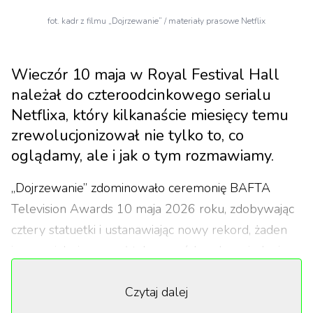
fot. kadr z filmu „Dojrzewanie” / materiały prasowe Netflix
Wieczór 10 maja w Royal Festival Hall
należał do czteroodcinkowego serialu
Netflixa, który kilkanaście miesięcy temu
zrewolucjonizował nie tylko to, co
oglądamy, ale i jak o tym rozmawiamy.
„Dojrzewanie” zdominowało ceremonię BAFTA
Television Awards 10 maja 2026 roku, zdobywając
cztery statuetki i ustanawiając nowy rekord, żaden
inny serial nie wygrał tylu nagród podczas jednej
edycji. Poprzedni rekord wynosił trzy statuetki tyle
Czytaj dalej
zgarniały swego czasu „Killing Eve” i „Happy Valley”.