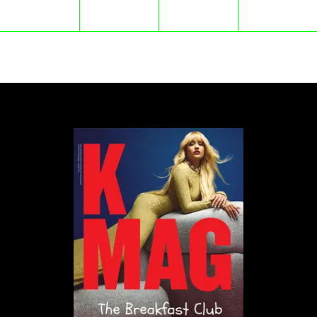
nagrodę dla najlepszej aktorki pierwszoplanowej za
portret Nazanin Zaghari-Ratcliffe w „Prisoner 951” i
poświęciła statuetkę jej rodzinie.
Wieczór dostarczył też momentu kontrowersji:
twórcy dokumentu „Gaza: Doctors Under Attack”,
który BBC najpierw zdjęło z anteny ze względów
redakcyjnych, a następnie wyemitował Channel 4,
zdobyli nagrodę w kategorii current affairs i
wykorzystali przemówienie, by skrytykować BBC.
Pozostali nagrodzeni:
Najlepszy serial dramatyczny: „Code of Silence”
Najlepszy serial limitowany: „Dojrzewanie”
Najlepszy serial międzynarodowy: „Studio”