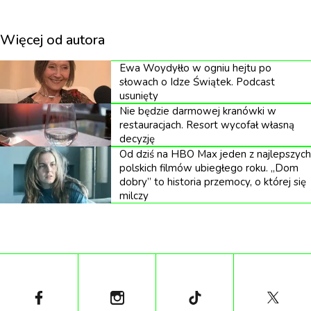
nagrody telewizyjne.
Więcej od autora
Z kolei Stephen Graham wygrał nagrodę dla
najlepszego aktora pierwszoplanowego za rolę ojca
Ewa Woydyłło w ogniu hejtu po
słowach o Idze Świątek. Podcast
Jamie'ego i był to jego pierwszy triumf na BAFTA
usunięty
po siedmiu wcześniejszych nominacjach, podczas
Nie będzie darmowej kranówki w
restauracjach. Resort wycofał własną
których przychodził z pustymi rękami za „Help”,
decyzję
„Time” i „This Is England '90”.
Od dziś na HBO Max jeden z najlepszych
polskich filmów ubiegłego roku. „Dom
dobry” to historia przemocy, o której się
Pozostali wygrani
milczy
Ceremonię prowadził Greg Davies. Wśród
pozostałych laureatów znalazły się: „Studio” Setha
Rogena w kategorii najlepszego serialu
zagranicznego, „Code of Silence” jako najlepszy
serial dramatyczny, a Narges Rashidi zdobyła