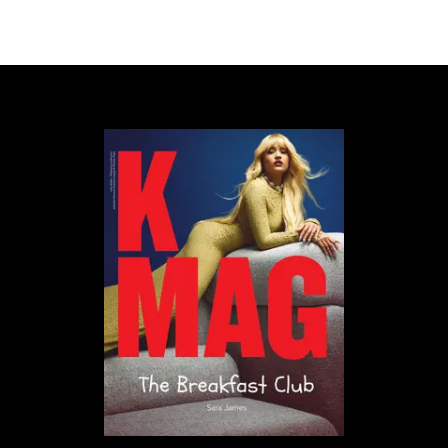
„
Lubię nosić włosy w taki sposób.
Przypomina mi się wtedy, jak miałam 16 lat i
biegałam po Bronxie. Mała, szalona
dziewczynka, która kiedyś była naprawdę
dzika. Nie miała żadnych ograniczeń, tylko
głowę pełną marzeń i inne takie
”
mówi J Lo
na 13-sekundowym klipie, który stał się
viralem na TikToku.
Internauci byli bezlitośni. Część parodiowała scenę,
podczas gdy inni krytykowali J.Lo, wytykając jej brak