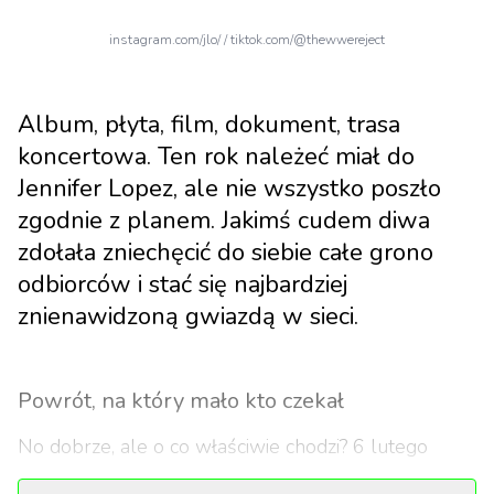
instagram.com/jlo/ / tiktok.com/@thewwereject
Album, płyta, film, dokument, trasa
koncertowa. Ten rok należeć miał do
Jennifer Lopez, ale nie wszystko poszło
zgodnie z planem. Jakimś cudem diwa
zdołała zniechęcić do siebie całe grono
odbiorców i stać się najbardziej
znienawidzoną gwiazdą w sieci.
Powrót, na który mało kto czekał
No dobrze, ale o co właściwie chodzi? 6 lutego
Jennifer wydała krążek „This is Me… Now”, będący