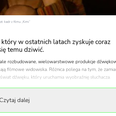
fot. kadr z filmu „Kimi”
który w ostatnich latach zyskuje coraz
się temu dziwić.
a, ale rozbudowane, wielowarstwowe produkcje dźwięko
nają filmowe widowiska. Różnica polega na tym, że zamia
świat dźwięku, który uruchamia wyobraźnię słuchacza.
y najbardziej.
Czytaj dalej
1
/
4