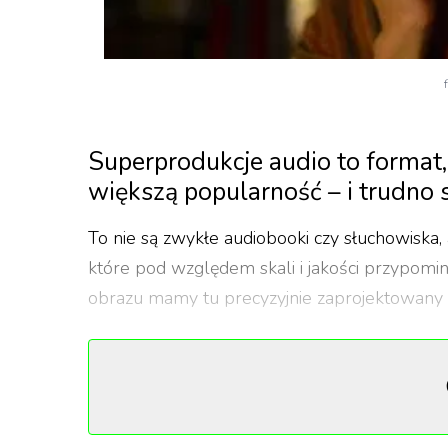
Superprodukcje audio to format, 
większą popularność – i trudno 
To nie są zwykłe audiobooki czy słuchowisk
które pod względem skali i jakości przypomi
obrazu mamy tu precyzyjnie zaprojektowany 
Sprawdźcie tytuły, na które tej wiosny czekam