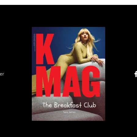
w
sennej Ramówce Audioteki, gdzie przekonaliśmy się, jak
rmat – od mrocznych, dusznych thrillerów po
kina. Superprodukcje audio udowadniają, że dobrze
by wciągnąć bez reszty – wystarczy dźwięk, który działa 
er