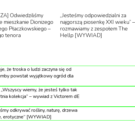
przestrzenna realizacja audio, która pozwala zanurzyć się
– ma wrażenie, że znajduje się w samym środku wydarzeń.
A] Odwiedziliśmy
„Jesteśmy odpowiedzialni za
e mieszkanie Dionizego
najgorszą piosenkę XXI wieku” –
ego Płaczkowskiego –
rozmawiamy z zespołem The
o tenora
Hellp [WYWIAD]
e. Kroki na pustym korytarzu, przyspieszony oddech
onu głosu – każdy detal ma znaczenie. W przeciwieństwi
, w superprodukcjach audio ogromną rolę odgrywa
, że troska o ludzi zaczyna się od
e, miejsca i sceny, czyniąc doświadczenie bardziej
limby powstał wyjątkowy ogród dla
„Wszyscy wiemy, że jesteś tylko tak
granicza ich budżet scenograficzny ani efekty specjalne
atnia kolekcja” – wywiad z Victorem dE
ki temu powstają zarówno kameralne, psychologiczne
 czy thrillery pełne zwrotów akcji. Co istotne,
liśmy odkrywać rośliny, naturę, drzewa
ne, erotyczne” [WYWIAD]
 tempo współczesnego życia – można ich słuchać w drod
z konieczności skupiania wzroku na ekranie.