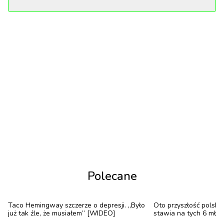
3. miejsce w zestawieniu Billboard HOT200, czyli
najwyższe miejsce w jej karierze. Podbił serca ludzi,
stając się viralem, a także zaimponował krytykom,
osiągając wynik 95/100 na portalu Metacritic. Jest to
najwyższy wynik w tym roku.
A już 6 lipca Charli XCX zagra na Open'er Festival!
Polecane
Taco Hemingway szczerze o depresji. „Było
Oto przyszłość polskie
już tak źle, że musiałem” [WIDEO]
stawia na tych 6 mło