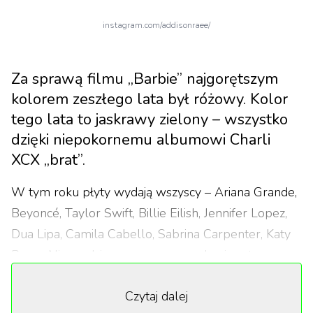
instagram.com/addisonraee/
Za sprawą filmu „Barbie” najgorętszym
kolorem zeszłego lata był różowy. Kolor
tego lata to jaskrawy zielony – wszystko
dzięki niepokornemu albumowi Charli
XCX „brat”.
W tym roku płyty wydają wszyscy – Ariana Grande,
Beyoncé, Taylor Swift, Billie Eilish, Jennifer Lopez,
Dua Lipa, Camila Cabello, Sabrina Carpenter, Katy
Perry. Niespodziewanym czarnym koniem tego
wyścigu okazała się Charli XCX, która przeżywa
Czytaj dalej
absolutny peak swojej kariery. Jej album „brat” zajął