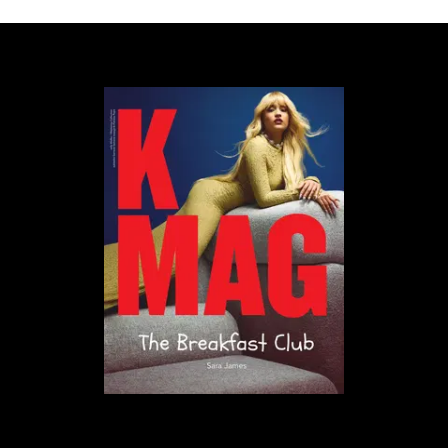
„brat” jest hołdem dla londyńskich imprez rave lat
90-tych. Doskonała produkcja przeplata się tutaj z
brutalnie szczerymi tekstami. W „I think about it all
the time” Brytyjka dzieli się swoimi przemyśleniami
na temat posiadania dziecka, natomiast w „Girl, so
confusing” konfrontuje swoje skomplikowane
odczucia na temat koleżanki z branży, do której
często była porównywana. W „So Am I” wspomina
innowacyjną artystkę Sophie, swoją przyjaciółkę i
współpracowniczkę, która zmarła w 2021 roku.
Oprócz tego dostajemy np. imprezowe bangery jak
„365” czy „Spring Breakers”
Spore zamieszanie wywołał utwór „Sympathy is a
knife”, ponieważ internauci podejrzewają, że
opowiada on o... Taylor Swift.